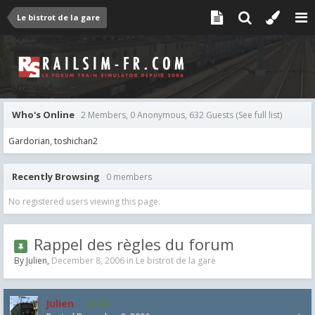
Le bistrot de la gare
Who's Online
2 Members, 0 Anonymous, 632 Guests
(See full list)
Gardorian
toshichan2
Recently Browsing
0 members
No registered users viewing this page.
Rappel des règles du forum
By
Julien
,
December 8, 2006
in
Le bistrot de la gare
Julien
655