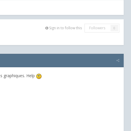
Sign in to follow this
Followers
0
ges graphiques. Help