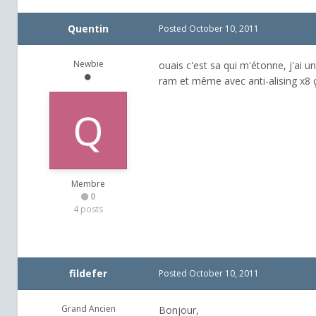
Quentin
Posted
October 10, 2011
Newbie
ouais c'est sa qui m'étonne, j'ai u
ram et même avec anti-alising x8 ç
Membre
0
4 posts
fildefer
Posted
October 10, 2011
Grand Ancien
Bonjour,