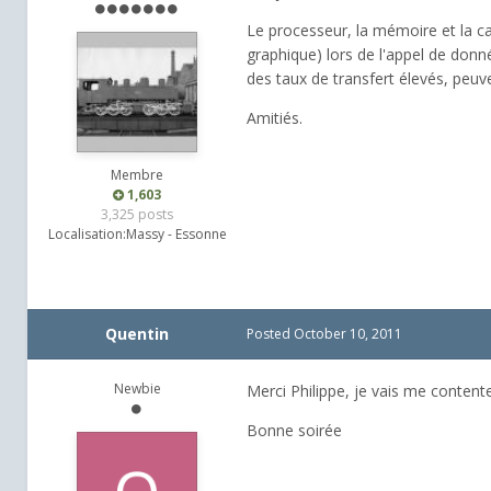
Le processeur, la mémoire et la car
graphique) lors de l'appel de donn
des taux de transfert élevés, peuven
Amitiés.
Membre
1,603
3,325 posts
Localisation:
Massy - Essonne
Quentin
Posted
October 10, 2011
Newbie
Merci Philippe, je vais me contente
Bonne soirée