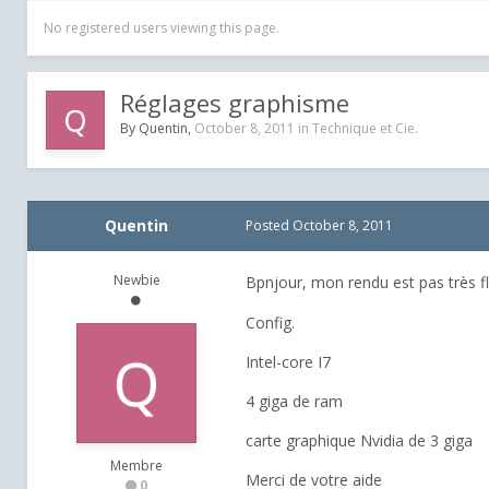
No registered users viewing this page.
Réglages graphisme
By
Quentin
,
October 8, 2011
in
Technique et Cie.
Quentin
Posted
October 8, 2011
Newbie
Bpnjour, mon rendu est pas très fl
Config.
Intel-core I7
4 giga de ram
carte graphique Nvidia de 3 giga
Membre
Merci de votre aide
0