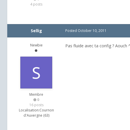
4 posts
Sellig
Posted
October 10, 2011
Newbie
Pas fluide avec ta config ? Aouch 
Membre
0
16 posts
Localisation:
Cournon
d'Auvergne (63)