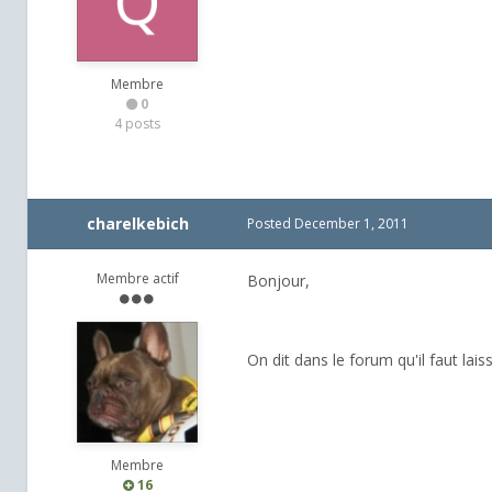
Membre
0
4 posts
charelkebich
Posted
December 1, 2011
Membre actif
Bonjour,
On dit dans le forum qu'il faut lai
Membre
16