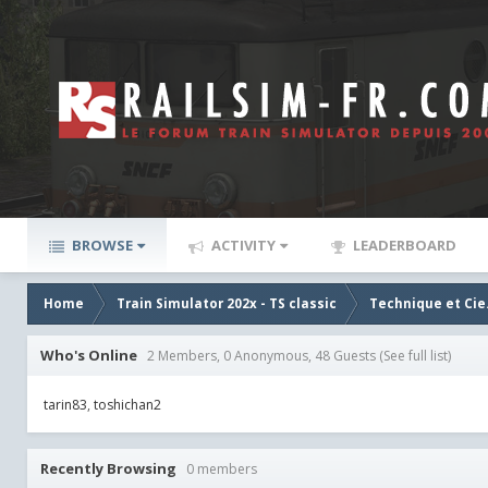
BROWSE
ACTIVITY
LEADERBOARD
Home
Train Simulator 202x - TS classic
Technique et Cie
Who's Online
2 Members, 0 Anonymous, 48 Guests
(See full list)
tarin83
toshichan2
Recently Browsing
0 members