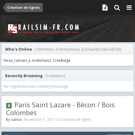
Création de lignes
Who's Online
3 Members, 0 Anonymous, 224 Guests
(See full list)
farao_ramses_ii
toshichan2
CreeBelge
Recently Browsing
0 members
No registered users viewing this page.
Paris Saint Lazare - Bécon / Bois
Colombes
By
satnur
,
November 1, 2011
in
Création de lignes