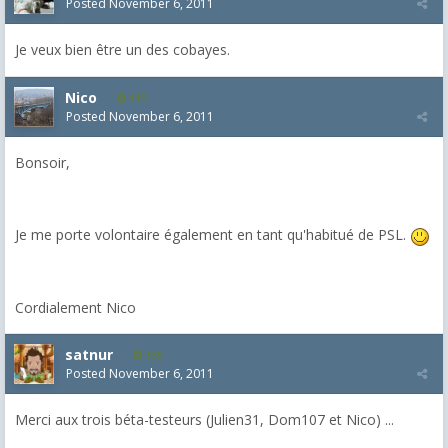
Posted
November 6, 2011
Je veux bien être un des cobayes.
Nico
115
Posted
November 6, 2011
Bonsoir,
Je me porte volontaire également en tant qu'habitué de PSL.
Cordialement Nico
satnur
135
Posted
November 6, 2011
Merci aux trois béta-testeurs (Julien31, Dom107 et Nico) ...