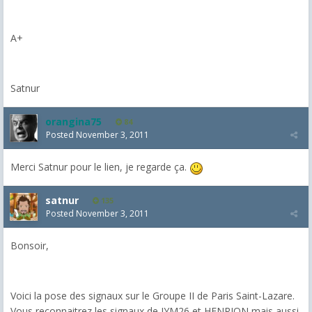
A+
Satnur
orangina75
84
Posted
November 3, 2011
Merci Satnur pour le lien, je regarde ça.
satnur
135
Posted
November 3, 2011
Bonsoir,
Voici la pose des signaux sur le Groupe II de Paris Saint-Lazare.
Vous reconnaitrez les signaux de JYM26 et HENRION mais aussi