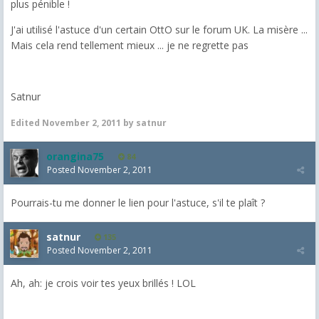
plus pénible !
J'ai utilisé l'astuce d'un certain OttO sur le forum UK. La misère ...
Mais cela rend tellement mieux ... je ne regrette pas
Satnur
Edited
November 2, 2011
by satnur
orangina75
84
Posted
November 2, 2011
Pourrais-tu me donner le lien pour l'astuce, s'il te plaît ?
satnur
135
Posted
November 2, 2011
Ah, ah: je crois voir tes yeux brillés ! LOL