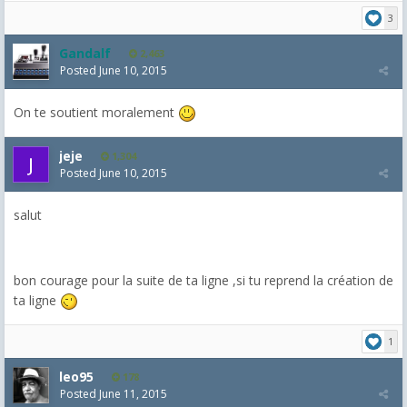
3
Gandalf
2,463
Posted
June 10, 2015
On te soutient moralement
jeje
1,304
Posted
June 10, 2015
salut
bon courage pour la suite de ta ligne ,si tu reprend la création de
ta ligne
1
leo95
178
Posted
June 11, 2015