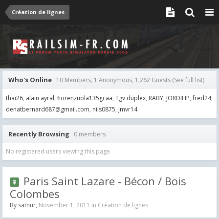
Création de lignes
Who's Online
10 Members, 1 Anonymous, 1,262 Guests
(See full list)
thai26
alain ayral
fiorenzuola135gcaa
Tgv duplex
RABY
JORDIHP
fred24
denatbernard687@gmail.com
nils0875
jmvr14
Recently Browsing
0 members
No registered users viewing this page.
Paris Saint Lazare - Bécon / Bois
Colombes
By
satnur
,
November 1, 2011
in
Création de lignes