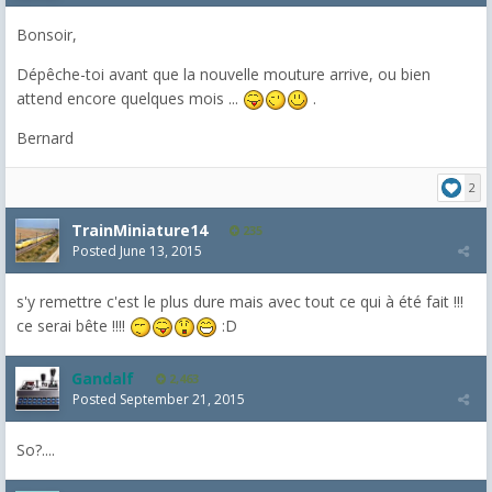
Bonsoir,
Dépêche-toi avant que la nouvelle mouture arrive, ou bien
attend encore quelques mois ...
.
Bernard
2
TrainMiniature14
235
Posted
June 13, 2015
s'y remettre c'est le plus dure mais avec tout ce qui à été fait !!!
ce serai bête !!!!
:D
Gandalf
2,463
Posted
September 21, 2015
So?....