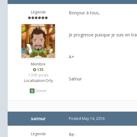
Légende
Bonjour à tous,
Je progresse puisque je suis en tr
A+
Membre
135
1,595 posts
Satnur
Localisation:
Orly
Donor
satnur
Posted
May 14, 2016
Légende
Re-