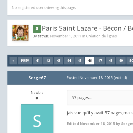
No registered users viewing this page.
Paris Saint Lazare - Bécon / 
By
satnur
,
November 1, 2011
in
Création de lignes
41
42
43
44
45
46
47
48
49
50
PREV
Serge67
Posted
November 18, 2015
(edited)
Newbie
57 pages.....
jais vue qu'il y avait 57 pages,mais je
Edited
November 18, 2015
by Serge