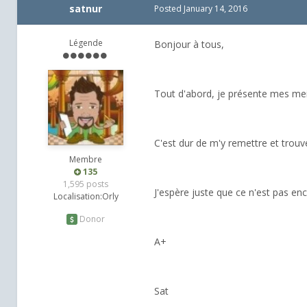
satnur
Posted
January 14, 2016
Légende
Bonjour à tous,
Tout d'abord, je présente mes meille
C'est dur de m'y remettre et trouve
Membre
135
1,595 posts
J'espère juste que ce n'est pas e
Localisation:
Orly
Donor
A+
Sat