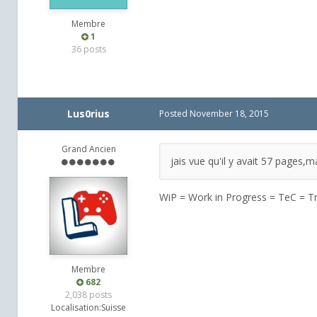
Membre
1
36 posts
Lus0rius
Posted
November 18, 2015
Grand Ancien
jais vue qu'il y avait 57 pages,mais
WiP = Work in Progress = TeC = T
Membre
682
2,038 posts
Localisation:
Suisse