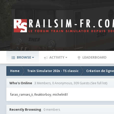
BROWSE
ACTIVITY
LEADERBOARD
Home
Train Simulator 202x - TS classic
Création de lign
Who's Online
3 Members, 0 Anonymous, 309 Guests
(See full list)
farao_ramses_ii
Reaktorboy
michelin81
Recently Browsing
0 members