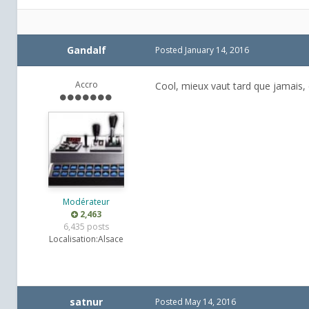
Gandalf
Posted
January 14, 2016
Accro
Cool, mieux vaut tard que jamais, c
Modérateur
2,463
6,435 posts
Localisation:
Alsace
satnur
Posted
May 14, 2016