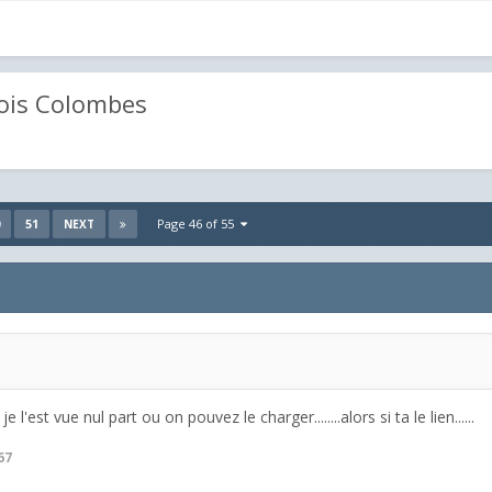
Bois Colombes
51
Page 46 of 55
NEXT
 l'est vue nul part ou on pouvez le charger........alors si ta le lien......
67