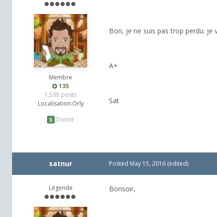
Bon, je ne suis pas trop perdu: je 
A+
Membre
135
1,595 posts
Sat
Localisation:
Orly
Donor
satnur
Posted
May 15, 2016
(edited)
Légende
Bonsoir,