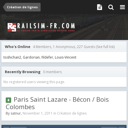
Création de lignes
Who's Online
4 Members, 1 Anonymous, 227 Guests
(See full list)
toshichan2
Gardorian
fildefer
Louis-Vincent
Recently Browsing
0 members
No registered users viewing this page.
Paris Saint Lazare - Bécon / Bois
Colombes
By
satnur
,
November 1, 2011
in
Création de lignes