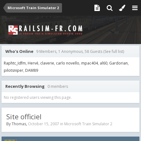
Microsoft Train Simulator 2
Who's Online
9 Members, 1 Anonymous, 58 Guests
(See full list)
Raphtc_Idfm
Hervé
claverie
carlo novello
mpac404
al60
Gardorian
pilotsniper
DAM89
Recently Browsing
0 members
No registered users viewing this page.
Site officiel
By
Thomas
,
October 15, 2007
in
Microsoft Train Simulator 2