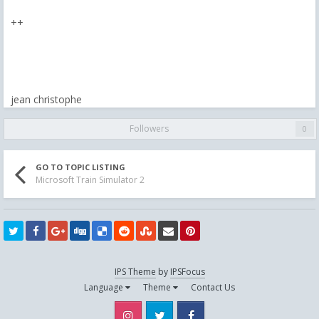
++
jean christophe
Followers
0
GO TO TOPIC LISTING
Microsoft Train Simulator 2
IPS Theme
by
IPSFocus
Language
Theme
Contact Us
Instagram
Twitter
Facebook