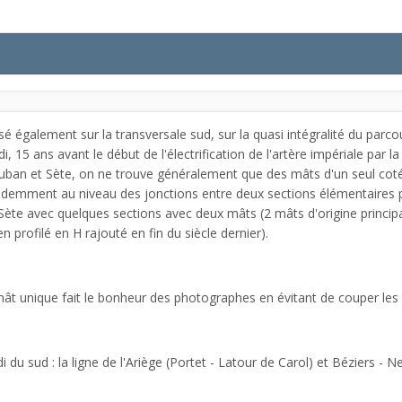
isé également sur la transversale sud, sur la quasi intégralité du par
 15 ans avant le début de l'électrification de l'artère impériale par la
ban et Sète, on ne trouve généralement que des mâts d'un seul coté,
demment au niveau des jonctions entre deux sections élémentaires pou
ète avec quelques sections avec deux mâts (2 mâts d'origine princip
 profilé en H rajouté en fin du siècle dernier).
ât unique fait le bonheur des photographes en évitant de couper les
i du sud : la ligne de l'Ariège (Portet - Latour de Carol) et Béziers - 