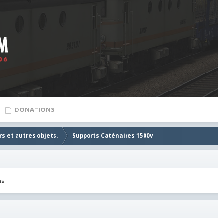
DONATIONS
s et autres objets.
Supports Caténaires 1500v
ns