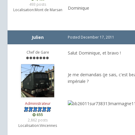
493 posts
Dominique
Localisation:
Mont de Marsan
Julien
Posted
December 17, 2011
Chef de Gare
Salut Dominique, et bravo !
Je me demandais (je sais, c'est bea
impériale ?
Administrateur
655
2,862 posts
Localisation:
Vincennes