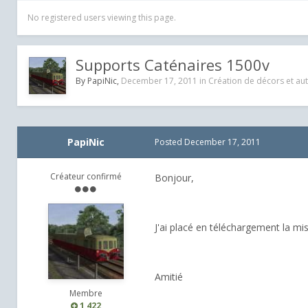
No registered users viewing this page.
Supports Caténaires 1500v
By
PapiNic
,
December 17, 2011
in
Création de décors et aut
PapiNic
Posted
December 17, 2011
Créateur confirmé
Bonjour,
J'ai placé en téléchargement la mi
Amitié
Membre
1,422