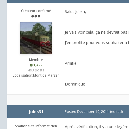
Créateur confirmé
Salut Julien,
Je vais voir cela, ça ne devrait pa
J'en profite pour vous souhaiter à
Membre
Amitié
1,422
493 posts
Localisation:
Mont de Marsan
Dominique
Jules31
Posted
December 19, 2011
(edited)
Spationaute informaticien
Après vérification, il y a une légèr