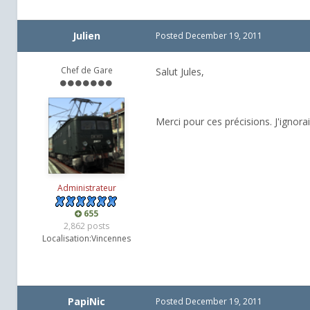
Julien
Posted
December 19, 2011
Chef de Gare
Salut Jules,
Merci pour ces précisions. J'igno
Administrateur
655
2,862 posts
Localisation:
Vincennes
PapiNic
Posted
December 19, 2011