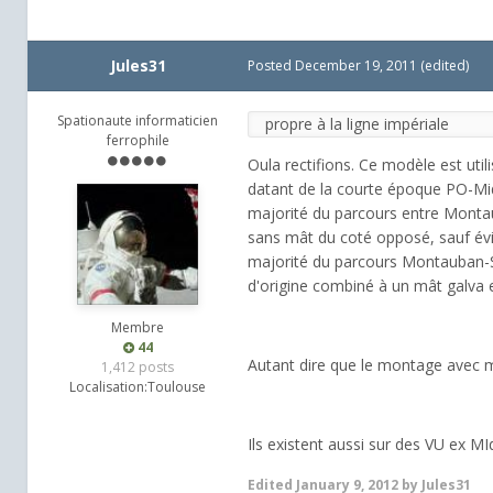
Jules31
Posted
December 19, 2011
(edited)
Spationaute informaticien
propre à la ligne impériale
ferrophile
Oula rectifions. Ce modèle est util
datant de la courte époque PO-Midi,
majorité du parcours entre Montau
sans mât du coté opposé, sauf évi
majorité du parcours Montauban-S
d'origine combiné à un mât galva en
Membre
44
Autant dire que le montage avec m
1,412 posts
Localisation:
Toulouse
Ils existent aussi sur des VU ex MId
Edited
January 9, 2012
by Jules31