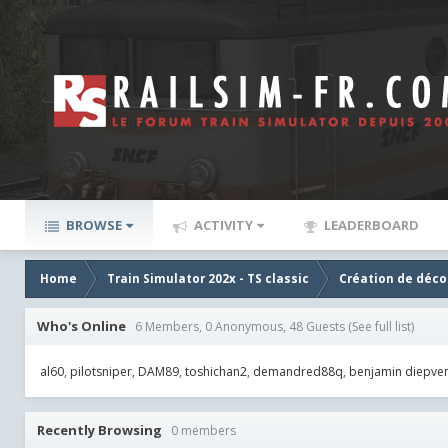
BROWSE
ACTIVITY
LEADERBOARD
Home
Train Simulator 202x - TS classic
Création de décor
Who's Online
6 Members, 0 Anonymous, 48 Guests
(See full list)
al60
pilotsniper
DAM89
toshichan2
demandred88q
benjamin diepve
Recently Browsing
0 members