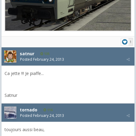
1
satnur
135
Posted
February 24, 2013
Ca jette !!! Je piaffe...
Satnur
tornado
116
Posted
February 24, 2013
toujours aussi beau,