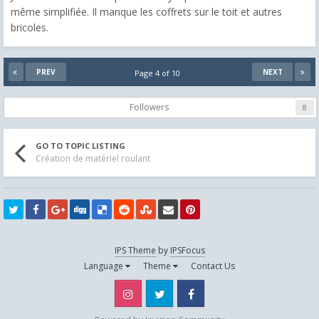
même simplifiée. Il manque les coffrets sur le toit et autres
bricoles.
PREV
NEXT
Page 4 of 10
Followers
8
GO TO TOPIC LISTING
Création de matériel roulant
IPS Theme
by
IPSFocus
Language
Theme
Contact Us
Instagram
Twitter
Facebook