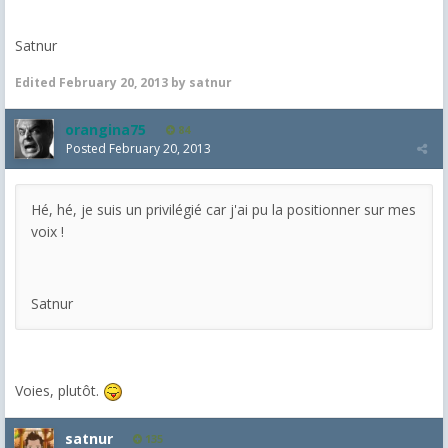
Satnur
Edited
February 20, 2013
by satnur
orangina75
84
Posted
February 20, 2013
Hé, hé, je suis un privilégié car j'ai pu la positionner sur mes
voix !
Satnur
Voies, plutôt.
satnur
135