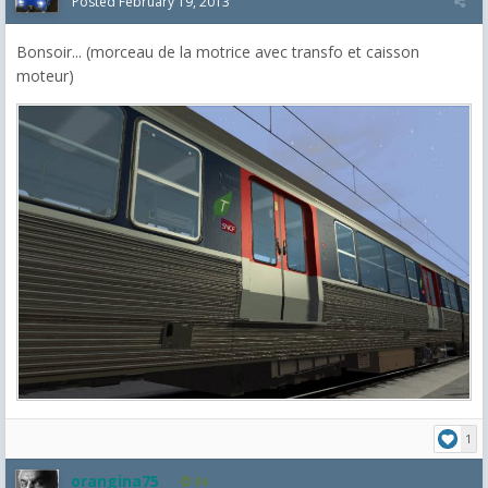
Posted
February 19, 2013
Bonsoir... (morceau de la motrice avec transfo et caisson
moteur)
1
orangina75
84