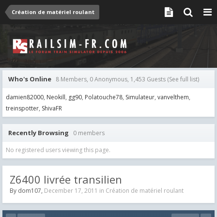
Création de matériel roulant
Who's Online
8 Members, 0 Anonymous, 1,453 Guests
(See full list)
damien82000
Neokill
gg90
Polatouche78
Simulateur
vanvelthem
treinspotter
ShivaFR
Recently Browsing
0 members
No registered users viewing this page.
Z6400 livrée transilien
By
dom107
,
December 17, 2011
in
Création de matériel roulant