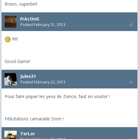
Bravo, superbe!!
FrAcOnG
8
Posted
February 21, 2013
!!!!!!
Good Game!
Jules31
44
Posted
February 22, 2013
Pour faire piquer les yeux de Zvince, faut en vouloir !
Félicitations camarade Dom !
TerLor
114