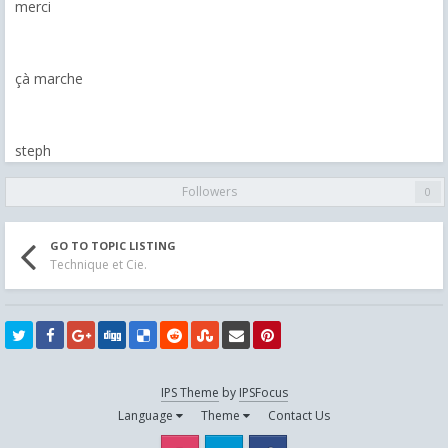
merci
çà marche
steph
Followers
0
GO TO TOPIC LISTING
Technique et Cie.
IPS Theme
by
IPSFocus
Language
Theme
Contact Us