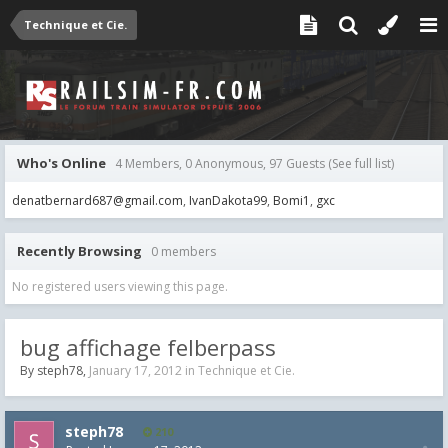
Technique et Cie.
Who's Online
4 Members, 0 Anonymous, 97 Guests
(See full list)
denatbernard687@gmail.com
IvanDakota99
Bomi1
gxc
Recently Browsing
0 members
No registered users viewing this page.
bug affichage felberpass
By
steph78
,
January 17, 2012
in
Technique et Cie.
steph78
210