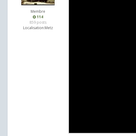
Membre
114
859 posts
Localisation:
Metz