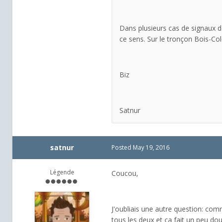
Dans plusieurs cas de signaux d
ce sens. Sur le tronçon Bois-Co
Biz
Satnur
satnur
Posted
May 19, 2016
Légende
Coucou,
J'oubliais une autre question: com
tous les deux et ça fait un peu dou