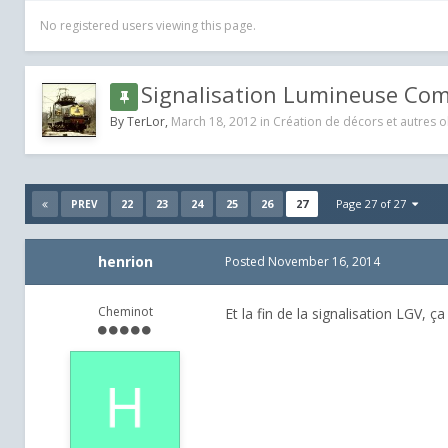
No registered users viewing this page.
Signalisation Lumineuse Co
By
TerLor
,
March 18, 2012
in
Création de décors et autres o
22
23
24
25
26
27
Page 27 of 27
PREV
henrion
Posted
November 16, 2014
Cheminot
Et la fin de la signalisation LGV, ç