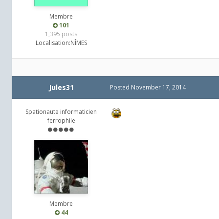
Membre
101
1,395 posts
Localisation:
NÎMES
Jules31
Posted
November 17, 2014
Spationaute informaticien
ferrophile
Membre
44