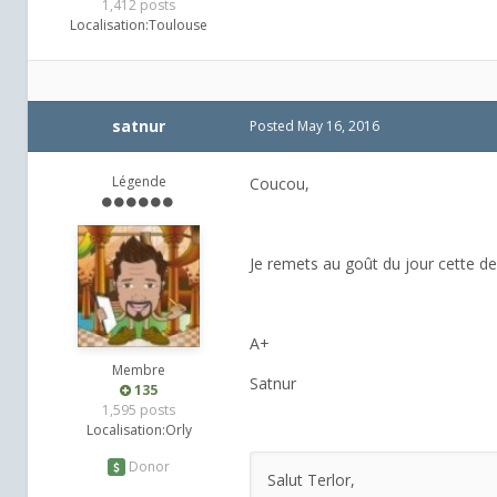
1,412 posts
Localisation:
Toulouse
satnur
Posted
May 16, 2016
Légende
Coucou,
Je remets au goût du jour cette d
A+
Membre
Satnur
135
1,595 posts
Localisation:
Orly
Donor
Salut Terlor,