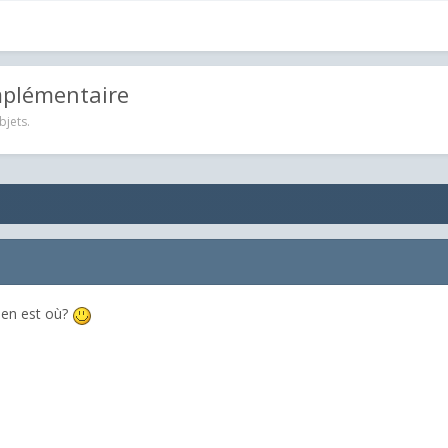
mplémentaire
bjets.
a en est où?