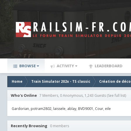
BROWSE
ACTIVITY
LEADERBOARD
Home
Train Simulator 202x - TS classic
Création de décor
Who's Online
7 Members, 0 Anonymous, 1,243 Guests
(See full list)
Gardorian
potram2802
laissele
ablay
BVD9001
Cour
eile
Recently Browsing
0 members