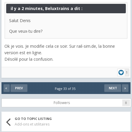
il y a 2 minutes, Beluxtrains a dit :
Salut Denis
Que veux-tu dire?
Ok je vois. Je modifie cela ce soir. Sur rail-sim.de, la bonne
version est en ligne.
Désolé pour la confusion.
1
PREV
NEXT
Page 33 of 35
Followers
8
GO TO TOPIC LISTING
Add-ons et utilitaires