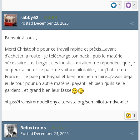
1
4
rabby62
8,454
Posted
December 23, 2025
Bonsoir à tous ,
Merci Christophe pour ce travail rapide et prècis....avant
d'acheter la route , je télécharge ton pack , puis le matériel
nécessaire.....et bingo , ces loustics d'italien me répondent que je
ne peux acheter ce pack de voiture pilotable , car j'habite en
France .....je paie par Paypal et bien non rien à faire...j'avais déjà
eu le tour pour un autre matériel payant...eh bien qu'ils se le
gardent , et grand bien leur fasse
https://trainsimmodeltony.altervista.org/semipilota-mdvc-dlc/
1
Beluxtrains
1,557
Posted
December 24, 2025