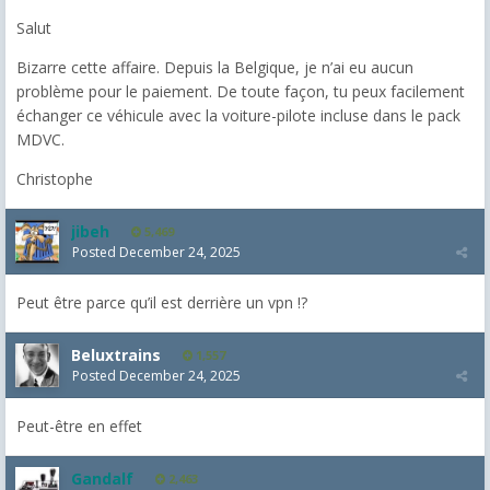
Salut
Bizarre cette affaire. Depuis la Belgique, je n’ai eu aucun
problème pour le paiement. De toute façon, tu peux facilement
échanger ce véhicule avec la voiture-pilote incluse dans le pack
MDVC.
Christophe
jibeh
5,469
Posted
December 24, 2025
Peut être parce qu’il est derrière un vpn !?
Beluxtrains
1,557
Posted
December 24, 2025
Peut-être en effet
Gandalf
2,463