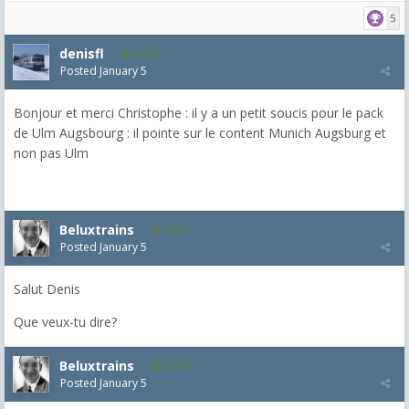
5
denisfl
1,522
Posted
January 5
Bonjour et merci Christophe : il y a un petit soucis pour le pack
de Ulm Augsbourg : il pointe sur le content Munich Augsburg et
non pas Ulm
Beluxtrains
1,557
Posted
January 5
Salut Denis
Que veux-tu dire?
Beluxtrains
1,557
Posted
January 5