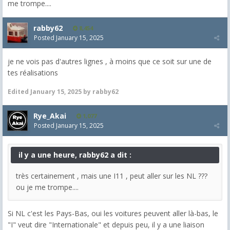
me trompe....
rabby62
8,454
Posted
January 15, 2025
je ne vois pas d'autres lignes , à moins que ce soit sur une de
tes réalisations
Edited
January 15, 2025
by rabby62
Rye_Akai
1,077
Posted
January 15, 2025
il y a une heure, rabby62 a dit :
très certainement , mais une I11 , peut aller sur les NL ???
ou je me trompe....
Si NL c'est les Pays-Bas, oui les voitures peuvent aller là-bas, le
"I" veut dire "Internationale" et depuis peu, il y a une liaison