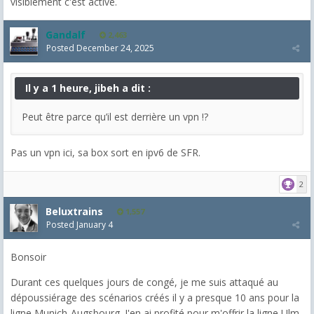
visiblement c'est activé.
Gandalf
2,463
Posted
December 24, 2025
Il y a 1 heure, jibeh a dit :
Peut être parce qu’il est derrière un vpn !?
Pas un vpn ici, sa box sort en ipv6 de SFR.
2
Beluxtrains
1,557
Posted
January 4
Bonsoir
Durant ces quelques jours de congé, je me suis attaqué au
dépoussiérage des scénarios créés il y a presque 10 ans pour la
ligne Munich-Augsbourg. J'en ai profité pour m'offrir la ligne Ulm-