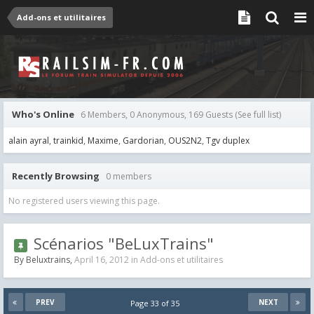
Add-ons et utilitaires
Who's Online
6 Members, 0 Anonymous, 169 Guests
(See full list)
alain ayral
trainkid
Maxime
Gardorian
OUS2N2
Tgv duplex
Recently Browsing
0 members
No registered users viewing this page.
Scénarios "BeLuxTrains"
By
Beluxtrains
,
April 16, 2012
in
Add-ons et utilitaires
PREV
NEXT
Page 33 of 35