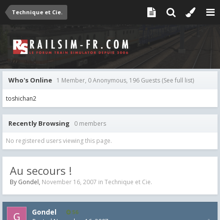
Technique et Cie.
Who's Online
1 Member, 0 Anonymous, 196 Guests
(See full list)
toshichan2
Recently Browsing
0 members
No registered users viewing this page.
Au secours !
By
Gondel
,
November 16, 2007
in
Technique et Cie.
Gondel
56