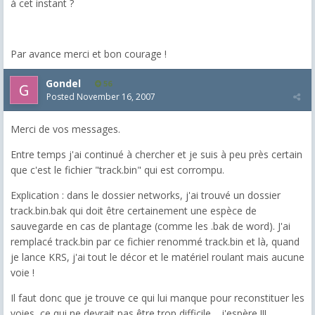
à cet instant ?
Par avance merci et bon courage !
Gondel
56
Posted
November 16, 2007
Merci de vos messages.
Entre temps j'ai continué à chercher et je suis à peu près certain
que c'est le fichier "track.bin" qui est corrompu.
Explication : dans le dossier networks, j'ai trouvé un dossier
track.bin.bak qui doit être certainement une espèce de
sauvegarde en cas de plantage (comme les .bak de word). J'ai
remplacé track.bin par ce fichier renommé track.bin et là, quand
je lance KRS, j'ai tout le décor et le matériel roulant mais aucune
voie !
Il faut donc que je trouve ce qui lui manque pour reconstituer les
voies, ce qui ne devrait pas être trop difficile.....j'espère !!!