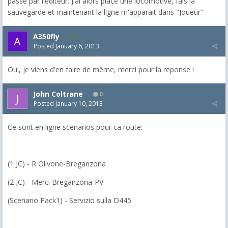
passé par l'éditeur. J'ai alors placé une locomotive, fais la
sauvegarde et maintenant la ligne m'apparait dans "Joueur"
A350fly
2
Posted
January 6, 2013
Oui, je viens d'en faire de même, merci pour la réponse !
John Coltrane
0
Posted
January 10, 2013
Ce sont en ligne scenarios pour ca route:
(1 JC) - R Olivone-Breganzona
(2 JC) - Merci Breganzona-PV
(Scenario Pack1) - Servizio sulla D445