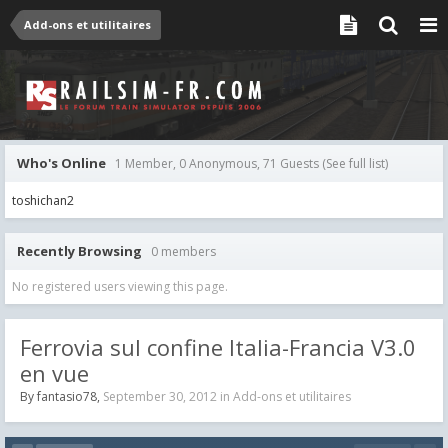
Add-ons et utilitaires
Who's Online
1 Member, 0 Anonymous, 71 Guests
(See full list)
toshichan2
Recently Browsing
0 members
No registered users viewing this page.
Ferrovia sul confine Italia-Francia V3.0
en vue
By
fantasio78
,
September 30, 2012
in
Add-ons et utilitaires