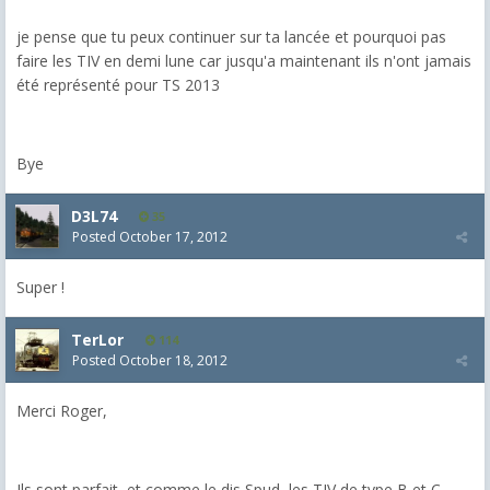
je pense que tu peux continuer sur ta lancée et pourquoi pas
faire les TIV en demi lune car jusqu'a maintenant ils n'ont jamais
été représenté pour TS 2013
Bye
D3L74
35
Posted
October 17, 2012
Super !
TerLor
114
Posted
October 18, 2012
Merci Roger,
Ils sont parfait, et comme le dis Spud, les TIV de type B et C,