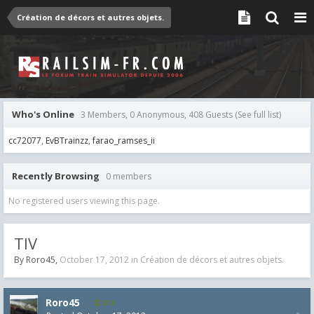
Création de décors et autres objets.
Who's Online
3 Members, 0 Anonymous, 408 Guests
(See full list)
cc72077
EvBTrainzz
farao_ramses_ii
Recently Browsing
0 members
No registered users viewing this page.
TIV
By
Roro45
,
October 17, 2012
in
Création de décors et autres objets.
Roro45
818