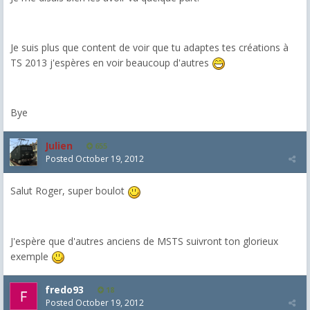
Je suis plus que content de voir que tu adaptes tes créations à
TS 2013 j'espères en voir beaucoup d'autres
Bye
Julien
655
Posted
October 19, 2012
Salut Roger, super boulot
J'espère que d'autres anciens de MSTS suivront ton glorieux
exemple
fredo93
18
Posted
October 19, 2012