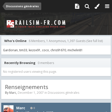
Discussions générales
Who's Online
6 Members, 1 Anonymous, 1,397 Guests
(See full list)
Gardorian
tim33
kezox91
coco
chris91670
michelin81
Recently Browsing
0 members
No registered users viewing this page.
Renseignements
By
Marc
,
December 1, 2007
in
Discussions générales
Marc
0