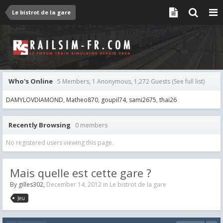
Le bistrot de la gare
Who's Online
5 Members, 1 Anonymous, 1,272 Guests
(See full list)
DAMYLOVDIAMOND
Matheo870
goupil74
sami2675
thai26
Recently Browsing
0 members
No registered users viewing this page.
Mais quelle est cette gare ?
By
gilles302
,
December 14, 2012
in
Le bistrot de la gare
Jeu