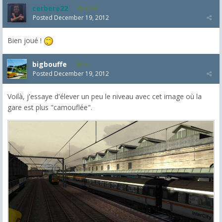
cerbere22
4,385
Posted
December 19, 2012
Bien joué !
bigbouffe
16
Posted
December 19, 2012
Voilà, j'essaye d'élever un peu le niveau avec cet image où la
gare est plus "camouflée".