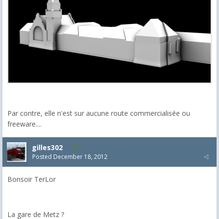
Par contre, elle n'est sur aucune route commercialisée ou
freeware....
gilles302
3
Posted
December 18, 2012
Bonsoir TerLor
La gare de Metz ?