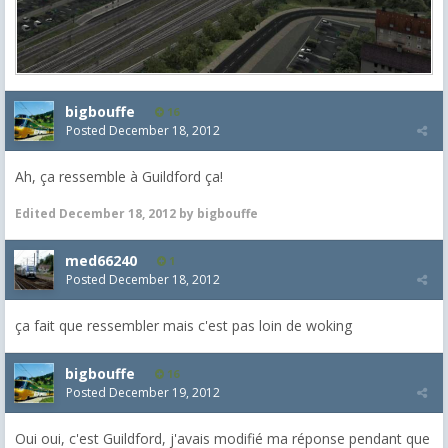
bigbouffe
16
Posted
December 18, 2012
Ah, ça ressemble à Guildford ça!
Edited
December 18, 2012
by bigbouffe
med66240
1
Posted
December 18, 2012
ça fait que ressembler mais c'est pas loin de woking
bigbouffe
16
Posted
December 19, 2012
Oui oui, c'est Guildford, j'avais modifié ma réponse pendant que