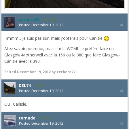
cerbere22
4,385
Posted
December 19, 2012
Hmmm... je suis pas sûr, mais j'opterais pour Carlisle
Allez savoir pourquoi, mais sur la WCML je préfère faire un
Glasgow-Motherwell avec la 156 ou la 380 que faire Glasgow-
Carlisle avec la 390...
Edited
December 19, 2012
by cerbere22
D3L74
35
Posted
December 19, 2012
Oui, Carlisle.
tornado
116
Posted
December 19, 2012