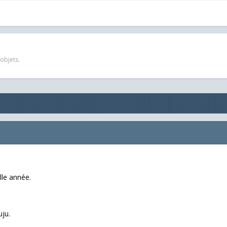
objets.
lle année.
uju.