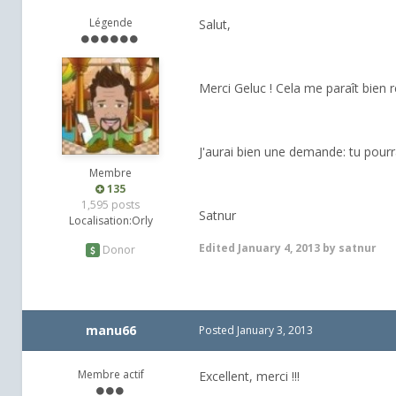
Légende
Salut,
Merci Geluc ! Cela me paraît bien 
J'aurai bien une demande: tu pourra
Membre
135
1,595 posts
Satnur
Localisation:
Orly
Edited
January 4, 2013
by satnur
Donor
manu66
Posted
January 3, 2013
Membre actif
Excellent, merci !!!