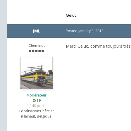
Geluc
JML
Posted
January 3, 2013
Cheminot
Merci Geluc, comme toujours très
Modérateur
19
1,140 posts
Localisation:
Châtelet
(Hainaut, Belgique)