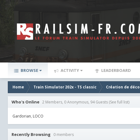
BROWSE
ACTIVITY
LEADERBOARD
Home
Train Simulator 202x - TS classic
Création de décor
Who's Online
2 Members, 0 Anonymous, 94 Guests
(See full list)
Gardorian
LOCO
Recently Browsing
0 members