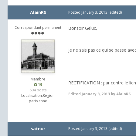
AlainRS
Posted
January 3, 2013
(edited)
Correspondant permanent
Bonsoir Geluc,
Je ne sais pas ce qui se passe avec
Membre
RECTIFICATION : par contre le lien
19
604 posts
Edited
January 3, 2013
by AlainRS
Localisation:
Région
parisienne
satnur
Posted
January 3, 2013
(edited)