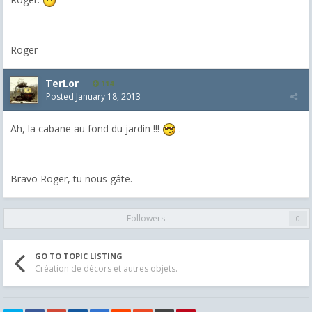
Roger
TerLor
114
Posted
January 18, 2013
Ah, la cabane au fond du jardin !!!
.
Bravo Roger, tu nous gâte.
Followers
0
GO TO TOPIC LISTING
Création de décors et autres objets.