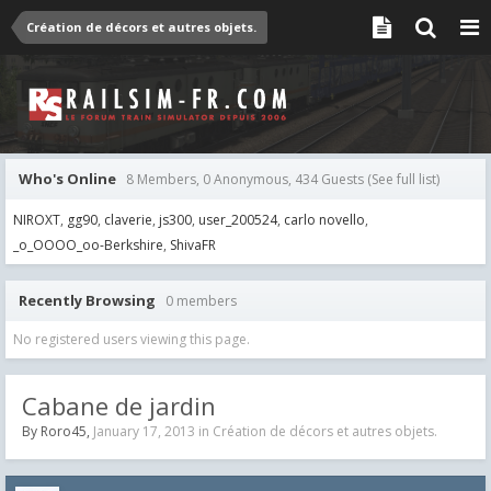
Création de décors et autres objets.
Who's Online
8 Members, 0 Anonymous, 434 Guests
(See full list)
NIROXT
gg90
claverie
js300
user_200524
carlo novello
_o_OOOO_oo-Berkshire
ShivaFR
Recently Browsing
0 members
No registered users viewing this page.
Cabane de jardin
By
Roro45
,
January 17, 2013
in
Création de décors et autres objets.