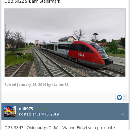
ÖBB 5022 S-Bahn Steiermark
Edited
January 15, 2019
by Italien83
1
olili975
685
Posted
January 15, 2019
DGS 38474 Oldenburg (Oldb) - Wanne Eickel vu à proximité