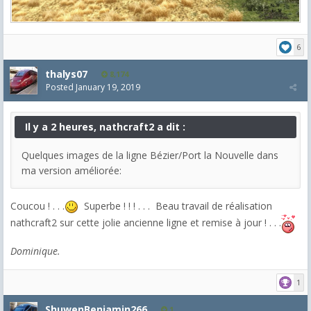
6
thalys07
8,174
Posted
January 19, 2019
Il y a 2 heures, nathcraft2 a dit :
Quelques images de la ligne Bézier/Port la Nouvelle dans
ma version améliorée:
Coucou ! . . .
Superbe ! ! ! . . . Beau travail de réalisation
nathcraft2 sur cette jolie ancienne ligne et remise à jour ! . . .
Dominique.
1
ShuwenBenjamin266
1