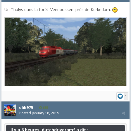
Un Thalys dans la forêt 'Veenbossen' près de Kerkedam.
1
olili975
685
Posted
January 18, 2019
Il y a 6 heures, dutchdriveramf a dit :