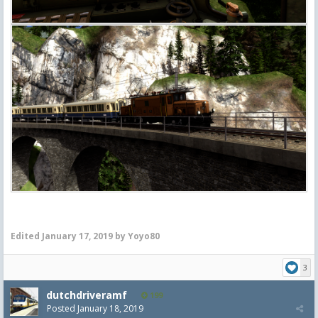
Edited
January 17, 2019
by Yoyo80
3
dutchdriveramf
199
Posted
January 18, 2019