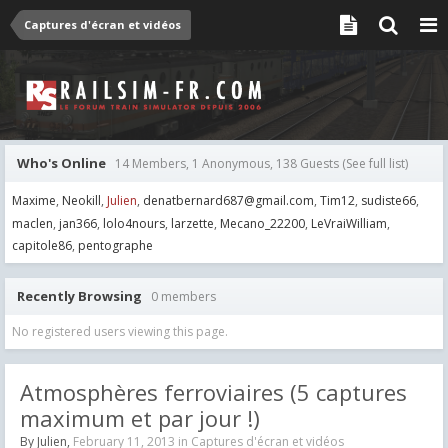
Captures d'écran et vidéos
Who's Online
14 Members, 1 Anonymous, 138 Guests
(See full list)
Maxime
Neokill
Julien
denatbernard687@gmail.com
Tim12
sudiste66
maclen
jan366
lolo4nours
larzette
Mecano_22200
LeVraiWilliam
capitole86
pentographe
Recently Browsing
0 members
No registered users viewing this page.
Atmosphères ferroviaires (5 captures
maximum et par jour !)
By
Julien
,
February 11, 2013
in
Captures d'écran et vidéos