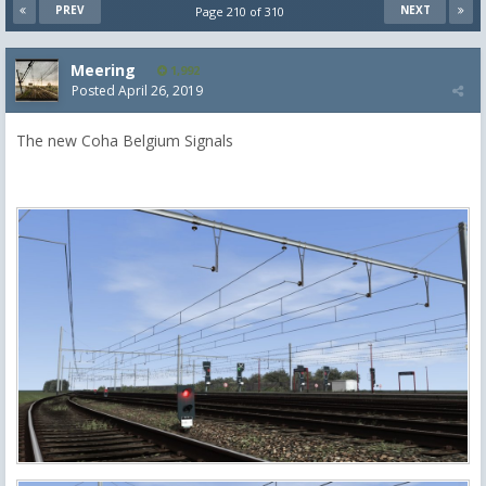
PREV
NEXT
Page 210 of 310
Meering
1,992
Posted
April 26, 2019
The new Coha Belgium Signals