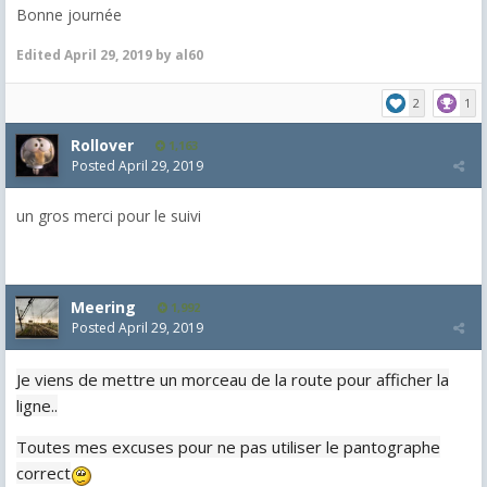
Bonne journée
Edited
April 29, 2019
by al60
2
1
Rollover
1,163
Posted
April 29, 2019
un gros merci pour le suivi
Meering
1,992
Posted
April 29, 2019
Je viens de mettre un morceau de la route pour afficher la
ligne..
Toutes mes excuses pour ne pas utiliser le pantographe
correct