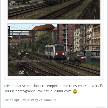
Très beaux Screenshots il n’empêche que tu es en 1500 Volts là.
Hors le pantographe levé est le 25000 Volts
Edited
April 29, 2019
by volcano182