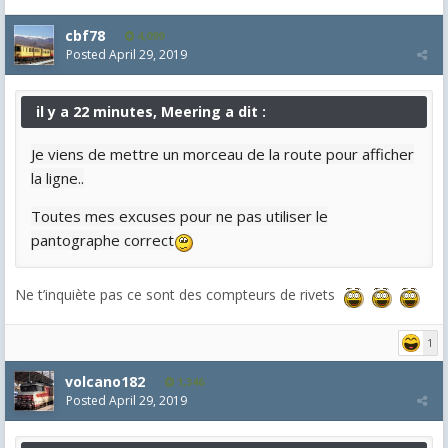
cbf78
4,099
Posted
April 29, 2019
il y a 22 minutes, Meering a dit :
Je viens de mettre un morceau de la route pour afficher
la ligne..
Toutes mes excuses pour ne pas utiliser le
pantographe correct
Ne t’inquiète pas ce sont des compteurs de rivets
1
volcano182
1,346
Posted
April 29, 2019