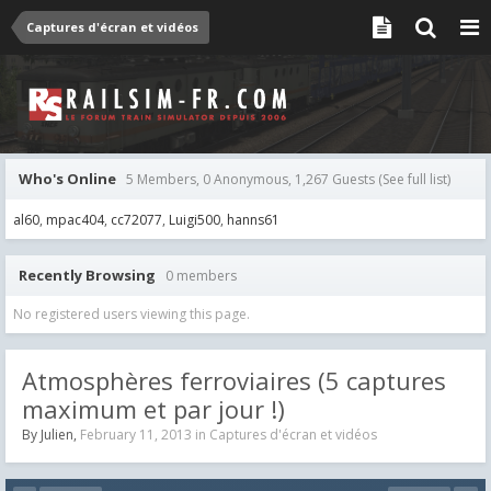
Captures d'écran et vidéos
Who's Online
5 Members, 0 Anonymous, 1,267 Guests
(See full list)
al60
mpac404
cc72077
Luigi500
hanns61
Recently Browsing
0 members
No registered users viewing this page.
Atmosphères ferroviaires (5 captures
maximum et par jour !)
By
Julien
,
February 11, 2013
in
Captures d'écran et vidéos