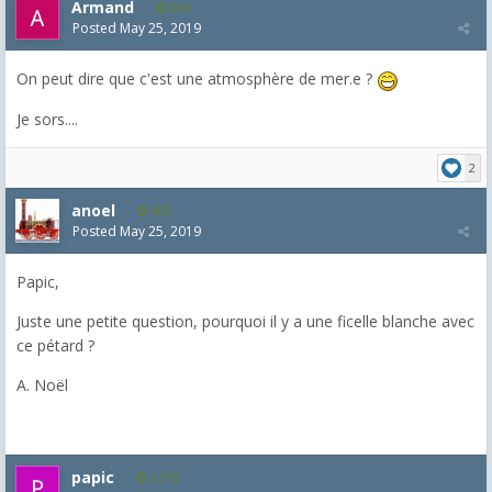
Armand
564
Posted
May 25, 2019
On peut dire que c'est une atmosphère de mer.e ?
Je sors....
2
anoel
407
Posted
May 25, 2019
Papic,
Juste une petite question, pourquoi il y a une ficelle blanche avec
ce pétard ?
A. Noël
papic
1,372