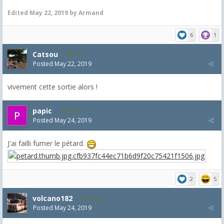
Edited
May 22, 2019
by Armand
6
1
Catsou
137
Posted
May 22, 2019
vivement cette sortie alors !
papic
1,372
Posted
May 24, 2019
J'ai failli fumer le pétard.
2
5
volcano182
1,346
Posted
May 24, 2019