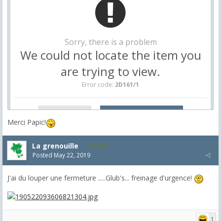
Merci Papic!
La grenouille
3,271
Posted
May 22, 2019
J'ai du louper une fermeture .....Glub's... freinage d'urgence!
1