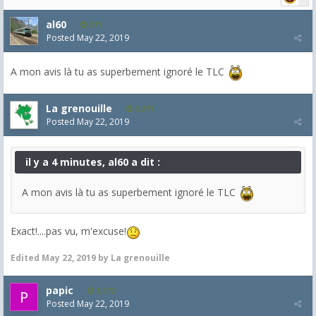
al60
271
Posted
May 22, 2019
A mon avis là tu as superbement ignoré le TLC
La grenouille
3,271
Posted
May 22, 2019
il y a 4 minutes, al60 a dit :
A mon avis là tu as superbement ignoré le TLC
Exact!....pas vu, m'excuse!
Edited
May 22, 2019
by La grenouille
papic
1,372
Posted
May 22, 2019