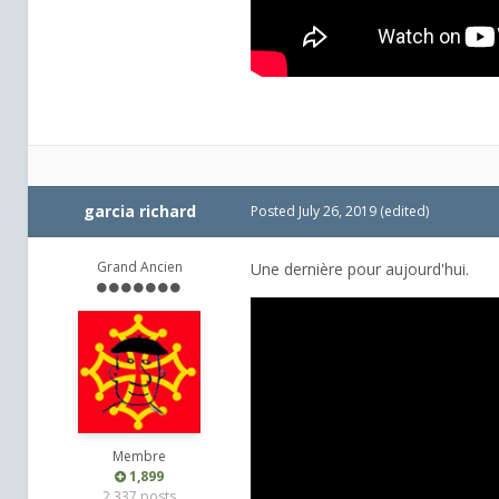
garcia richard
Posted
July 26, 2019
(edited)
Grand Ancien
Une dernière pour aujourd'hui.
Membre
1,899
2,337 posts