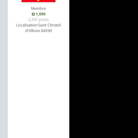
Membre
1,899
2,337 posts
Localisation:
Saint Christol
d'Albion 84390