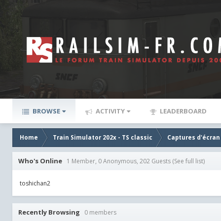
BROWSE
ACTIVITY
LEADERBOARD
Home
Train Simulator 202x - TS classic
Captures d'écran
Who's Online
1 Member, 0 Anonymous, 202 Guests
(See full list)
toshichan2
Recently Browsing
0 members