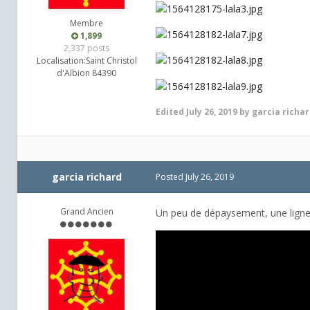
Membre
1,899
2,337 posts
Localisation:
Saint Christol
d'Albion 84390
Edited
July 26, 2019
by garcia richa
garcia richard
Posted
July 26, 2019
Grand Ancien
Un peu de dépaysement, une ligne