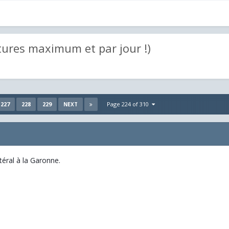
tures maximum et par jour !)
227
228
229
Page 224 of 310
NEXT
éral à la Garonne.