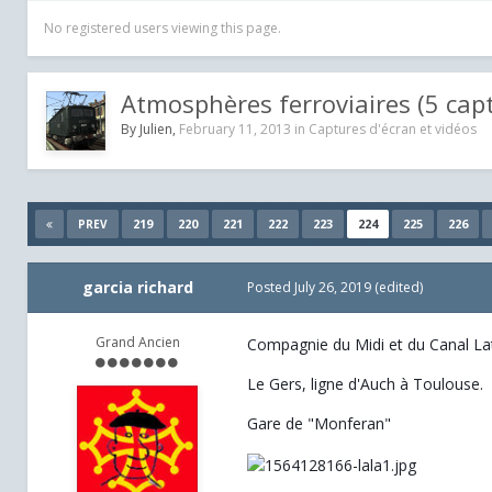
No registered users viewing this page.
Atmosphères ferroviaires (5 cap
By
Julien
,
February 11, 2013
in
Captures d'écran et vidéos
219
220
221
222
223
224
225
226
PREV
garcia richard
Posted
July 26, 2019
(edited)
Grand Ancien
Compagnie du Midi et du Canal Lat
Le Gers, ligne d'Auch à Toulouse.
Gare de "Monferan"