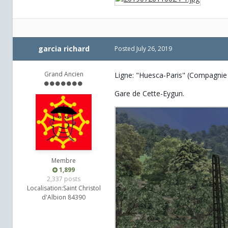
garcia richard
Posted
July 26, 2019
Grand Ancien
Ligne: "Huesca-Paris" (Compagnie 
Gare de Cette-Eygun.
Membre
1,899
2,337 posts
Localisation:
Saint Christol
d'Albion 84390