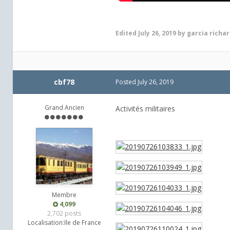
Edited
July 26, 2019
by garcia richa
cbf78
Posted
July 26, 2019
Grand Ancien
Activités militaires
Membre
4,099
2,702 posts
Localisation:
Ile de France