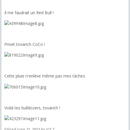
Il me faudrait un Red Bull !
Privet tovarich CoCo !
Cette pluie n'enlève même pas mes tâches.
Voilà tes bulldozers, tovarich !
Edited
June 21, 2015
by ICE T