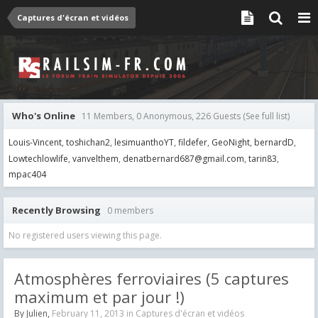
Captures d'écran et vidéos
Who's Online
11 Members, 0 Anonymous, 226 Guests
(See full list)
Louis-Vincent
toshichan2
lesimuanthoYT
fildefer
GeoNight
bernardD
Lowtechlowlife
vanvelthem
denatbernard687@gmail.com
tarin83
mpac404
Recently Browsing
0 members
No registered users viewing this page.
Atmosphères ferroviaires (5 captures
maximum et par jour !)
By
Julien
,
February 11, 2013
in
Captures d'écran et vidéos