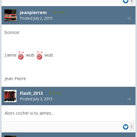
6
jeanpierrem
5,986
Posted
July 2, 2015
bonsoir
J'aime
:wub:
:wub:
Jean Pierre
Flash_2013
2,074
Posted
July 3, 2015
Alors coche! si tu aimes...
1