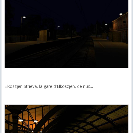
Elkoszjen Strieva, la gare d'Elkoszjen, de nuit...