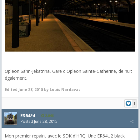
Opleon Sahn-Jekatrina, Gare d'Opleon Sainte-Catherine, de nuit
également.
Edited
June 28, 2015
by Louis Nardavac
1
ES64F4
2,046
Posted
June 28, 2015
Mon premier repaint avec le SDK d'HRQ. Une ER64U2 black