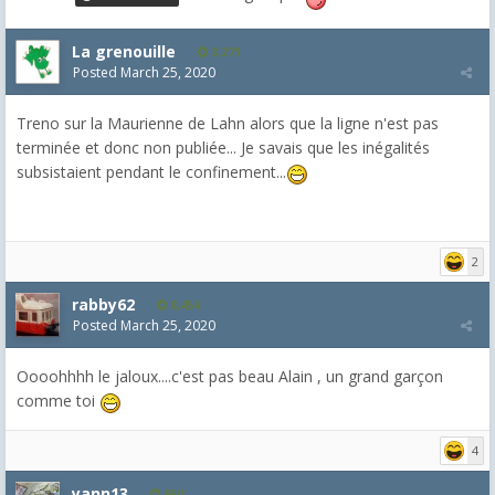
La grenouille
3,271
Posted
March 25, 2020
Treno sur la Maurienne de Lahn alors que la ligne n'est pas
terminée et donc non publiée... Je savais que les inégalités
subsistaient pendant le confinement...
2
rabby62
8,454
Posted
March 25, 2020
Oooohhhh le jaloux....c'est pas beau Alain , un grand garçon
comme toi
4
yann13
950