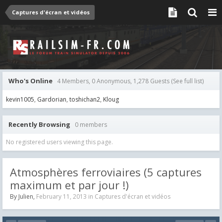
Captures d'écran et vidéos
Who's Online
4 Members, 0 Anonymous, 1,278 Guests
(See full list)
kevin1005
Gardorian
toshichan2
Kloug
Recently Browsing
0 members
No registered users viewing this page.
Atmosphères ferroviaires (5 captures
maximum et par jour !)
By
Julien
,
February 11, 2013
in
Captures d'écran et vidéos