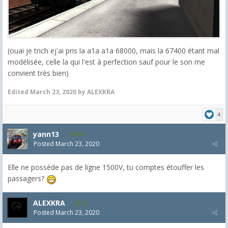
(ouai je trich ej'ai pris la a1a a1a 68000, mais la 67400 étant mal
modélisée, celle la qui l'est à perfection sauf pour le son me
convient très bien)
Edited
March 23, 2020
by ALEXKRA
4
yann13
950
Posted
March 23, 2020
Elle ne possède pas de ligne 1500V, tu comptes étouffer les
passagers?
ALEXKRA
86
Posted
March 23, 2020