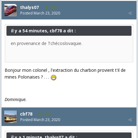
thalys07
8,175
Posted
March 23, 2020
il y a 54 minutes, cbf78 a dit :
en provenance de Tchécoslovaquie.
Bonjour mon colonel , l'extraction du charbon provient t'il de
mines Polonaises ? . . .
Dominique.
cbf78
4,099
Posted
March 23, 2020
il y a 1 minute, thalys07 a dit :