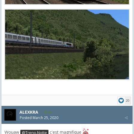
20
ALEXKRA
86
Posted
March 25, 2020
Wouaw
c'est magnifique
@Treno.Notte