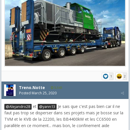
1
2
Treno.Notte
5,543
Posted
March 25, 2020
et
Je sais que c'est pas bien car il ne
@Alejandro28
@yann13
faut pas trop se disperser dans ses projets mais je bosse sur la
TVM et le KVB de la 22200, les BB4400kW et les CC6500 en
parallèle en ce moment... mais bon, le confinement aide