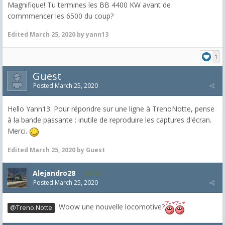
Magnifique! Tu termines les BB 4400 KW avant de
commmencer les 6500 du coup?
Edited
March 25, 2020
by yann13
1
Guest
Posted
March 25, 2020
Hello Yann13. Pour répondre sur une ligne à TrenoNotte, pense
à la bande passante : inutile de reproduire les captures d'écran.
Merci.
Edited
March 25, 2020
by Guest
Alejandro28
178
Posted
March 25, 2020
Woow une nouvelle locomotive?
@Treno.Notte