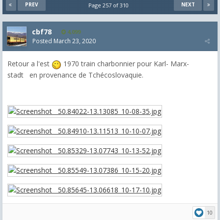
PREV
NEXT
Page 257 of 310
cbf78
4,099
Posted
March 23, 2020
Retour a l'est
1970 train charbonnier pour Karl- Marx-
stadt en provenance de Tchécoslovaquie.
10