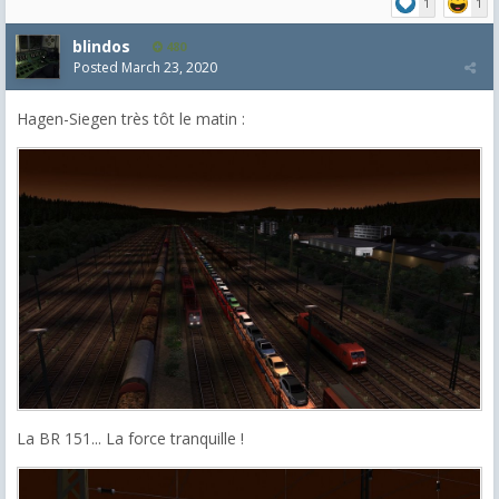
1
1
blindos
480
Posted
March 23, 2020
Hagen-Siegen très tôt le matin :
La BR 151... La force tranquille !