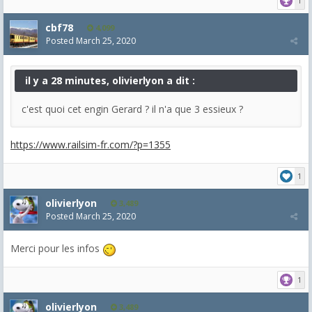
1
cbf78
4,099
Posted
March 25, 2020
il y a 28 minutes, olivierlyon a dit :
c'est quoi cet engin Gerard ? il n'a que 3 essieux ?
https://www.railsim-fr.com/?p=1355
1
olivierlyon
3,489
Posted
March 25, 2020
Merci pour les infos
1
olivierlyon
3,489