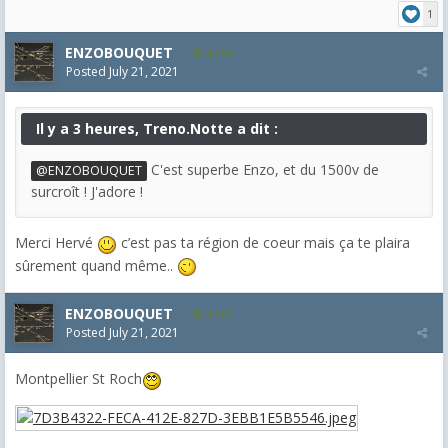
1
ENZOBOUQUET
4,104
Posted
July 21, 2021
Il y a 3 heures, Treno.Notte a dit :
C'est superbe Enzo, et du 1500v de
@ENZOBOUQUET
surcroît ! J'adore !
Merci Hervé
c’est pas ta région de coeur mais ça te plaira
sûrement quand même..
ENZOBOUQUET
4,104
Posted
July 21, 2021
Montpellier St Roch