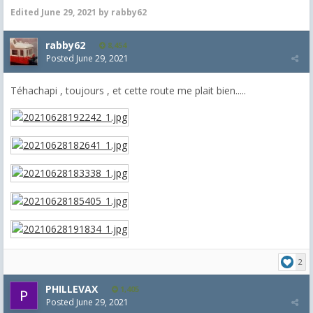
Edited
June 29, 2021
by rabby62
rabby62
8,454
Posted
June 29, 2021
Téhachapi , toujours , et cette route me plait bien.....
2
PHILLEVAX
1,405
Posted
June 29, 2021