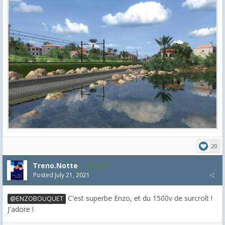
20
Treno.Notte
5,543
Posted
July 21, 2021
C'est superbe Enzo, et du 1500v de surcroît !
@ENZOBOUQUET
J'adore !