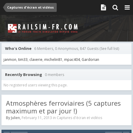
Captures d'écran et vidéos
Who's Online
6 Members, 0 Anonymous, 847 Guests
(See full list)
janmon
tim33
claverie
michelin81
mpac404
Gardorian
Recently Browsing
0 members
No registered users viewing this page.
Atmosphères ferroviaires (5 captures
maximum et par jour !)
By
Julien
,
February 11, 2013
in
Captures d'écran et vidéos