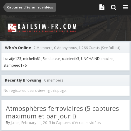
Captures d'écran et vidéos
Who's Online
7 Members, 0 Anonymous, 1,266 Guests
(See full list)
Lucatje123
michelin81
Simulateur
oainientk3
UNCHAIND
maclen
stampeed176
Recently Browsing
0 members
No registered users viewing this page.
Atmosphères ferroviaires (5 captures
maximum et par jour !)
By
Julien
,
February 11, 2013
in
Captures d'écran et vidéos