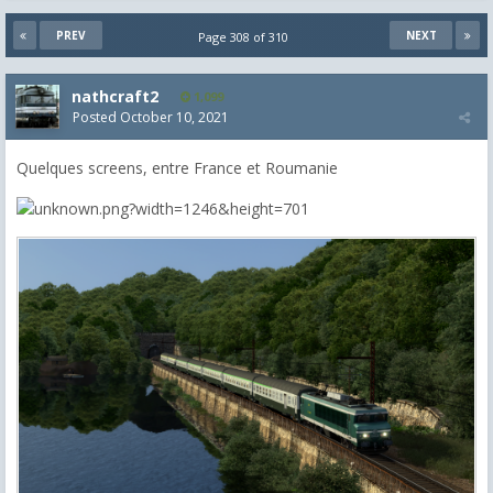
PREV
NEXT
Page 308 of 310
nathcraft2
1,099
Posted
October 10, 2021
Quelques screens, entre France et Roumanie