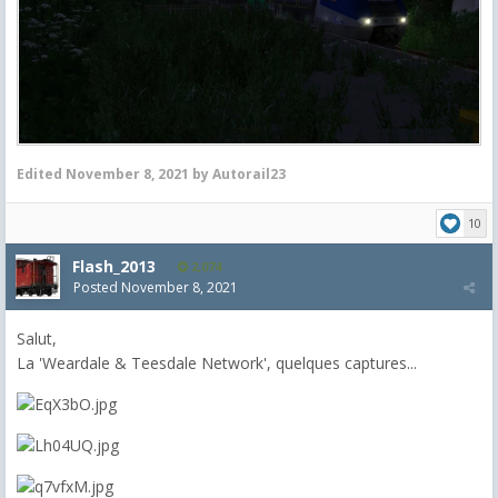
Edited
November 8, 2021
by Autorail23
10
Flash_2013
2,074
Posted
November 8, 2021
Salut,
La 'Weardale & Teesdale Network', quelques captures...