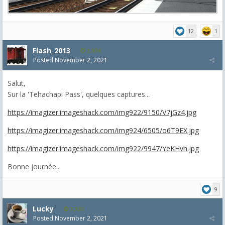
12
1
Flash_2013
2,074
Posted
November 2, 2021
Salut,
Sur la 'Tehachapi Pass', quelques captures...
https://imagizer.imageshack.com/img922/9150/V7jGz4.jpg
https://imagizer.imageshack.com/img924/6505/o6T9EX.jpg
https://imagizer.imageshack.com/img922/9947/YeKHvh.jpg
Bonne journée...
9
Lucky
1,330
Posted
November 2, 2021