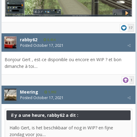
17
rabby62
8,454
Posted
October 17, 2021
Bonjour Gert , est-ce disponible ou encore en WIP ? et bon
dimanche à toi....
1
Meering
1,992
Posted
October 17, 2021
il y a une heure, rabby62 a dit :
Hallo Gert, is het beschikbaar of nog in WIP?
en fijne
zondag voor jou....