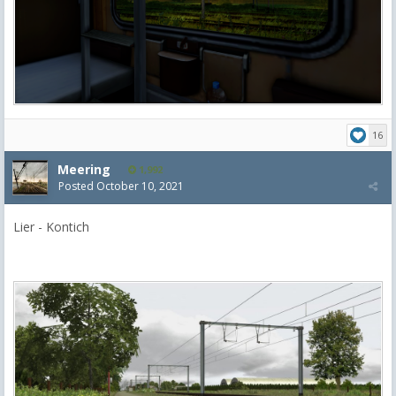
16
Meering
1,992
Posted
October 10, 2021
Lier - Kontich