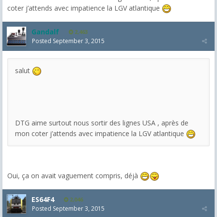
coter j’attends avec impatience la LGV atlantique
Gandalf
2,463
Posted
September 3, 2015
salut
DTG aime surtout nous sortir des lignes USA , après de
mon coter j’attends avec impatience la LGV atlantique
Oui, ça on avait vaguement compris, déjà
ES64F4
2,046
Posted
September 3, 2015