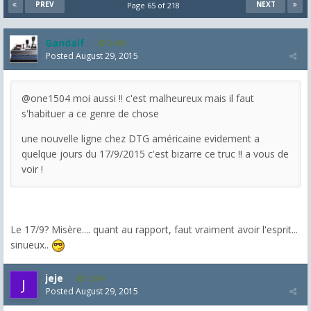
PREV
NEXT
Page 65 of 218
Gandalf
2,463
Posted
August 29, 2015
@one1504 moi aussi !! c'est malheureux mais il faut
s'habituer a ce genre de chose
une nouvelle ligne chez DTG américaine evidement a
quelque jours du 17/9/2015 c'est bizarre ce truc !! a vous de
voir !
Le 17/9? Misère.... quant au rapport, faut vraiment avoir l'esprit...
sinueux..
jeje
1,304
Posted
August 29, 2015