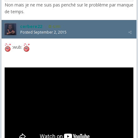
Non mais je ne me suis pas penché sur le problème par manque
de temps.
cerbere22
4,385
Posted
September 2, 2015
:wub: