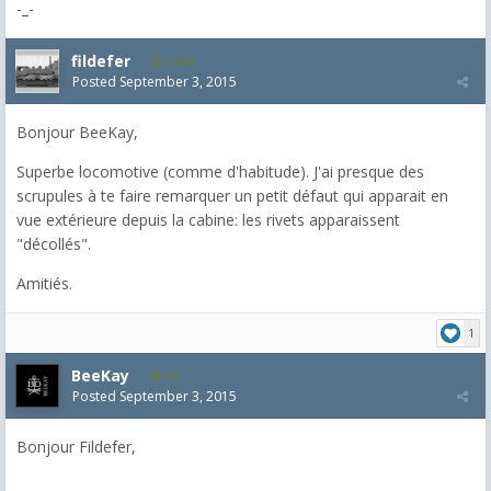
-_-
fildefer
1,603
Posted
September 3, 2015
Bonjour BeeKay,
Superbe locomotive (comme d'habitude). J'ai presque des
scrupules à te faire remarquer un petit défaut qui apparait en
vue extérieure depuis la cabine: les rivets apparaissent
"décollés".
Amitiés.
1
BeeKay
10
Posted
September 3, 2015
Bonjour Fildefer,