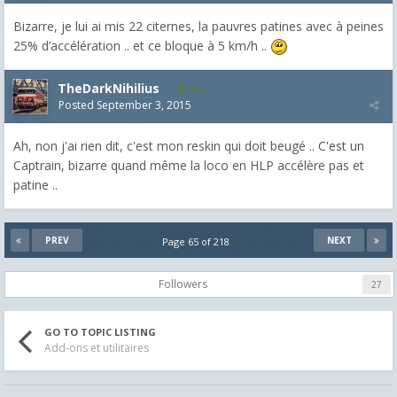
Bizarre, je lui ai mis 22 citernes, la pauvres patines avec à peines
25% d’accélération .. et ce bloque à 5 km/h ..
TheDarkNihilius
354
Posted
September 3, 2015
Ah, non j'ai rien dit, c'est mon reskin qui doit beugé .. C'est un
Captrain, bizarre quand même la loco en HLP accélère pas et
patine ..
PREV
NEXT
Page 65 of 218
Followers
27
GO TO TOPIC LISTING
Add-ons et utilitaires