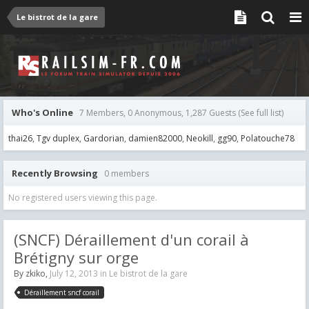
Le bistrot de la gare
Who's Online
7 Members, 0 Anonymous, 1,287 Guests
(See full list)
thai26
Tgv duplex
Gardorian
damien82000
Neokill
gg90
Polatouche78
Recently Browsing
0 members
No registered users viewing this page.
(SNCF) Déraillement d'un corail à
Brétigny sur orge
By
zkiko
,
July 12, 2013
in
Le bistrot de la gare
Déraillement sncf corail