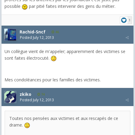
possible
par pitié faites intervenir des gens du métier.
1
Rachid-Sncf
46
Posted
July 12, 2013
Un collègue vient de m'appeler; apparemment des victimes se
sont faites électrocuté.
Mes condoléances pour les familles des victimes.
zkiko
74
Posted
July 12, 2013
Toutes nos pensées aux victimes et aux rescapés de ce
drame.