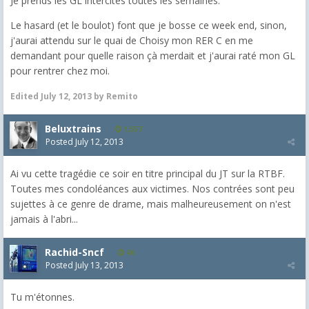
Je prends les GL intercités toutes les semaines.
Le hasard (et le boulot) font que je bosse ce week end, sinon,
j'aurai attendu sur le quai de Choisy mon RER C en me
demandant pour quelle raison çà merdait et j'aurai raté mon GL
pour rentrer chez moi.
Edited
July 12, 2013
by Remito
Beluxtrains
1,557
Posted
July 12, 2013
Ai vu cette tragédie ce soir en titre principal du JT sur la RTBF.
Toutes mes condoléances aux victimes. Nos contrées sont peu
sujettes à ce genre de drame, mais malheureusement on n'est
jamais à l'abri...
Rachid-Sncf
46
Posted
July 13, 2013
Tu m'étonnes.