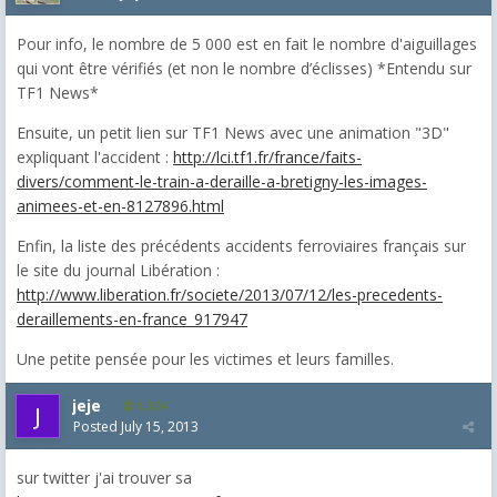
Pour info, le nombre de 5 000 est en fait le nombre d'aiguillages
qui vont être vérifiés (et non le nombre d’éclisses) *Entendu sur
TF1 News*
Ensuite, un petit lien sur TF1 News avec une animation "3D"
expliquant l'accident :
http://lci.tf1.fr/france/faits-
divers/comment-le-train-a-deraille-a-bretigny-les-images-
animees-et-en-8127896.html
Enfin, la liste des précédents accidents ferroviaires français sur
le site du journal Libération :
http://www.liberation.fr/societe/2013/07/12/les-precedents-
deraillements-en-france_917947
Une petite pensée pour les victimes et leurs familles.
jeje
1,304
Posted
July 15, 2013
sur twitter j'ai trouver sa