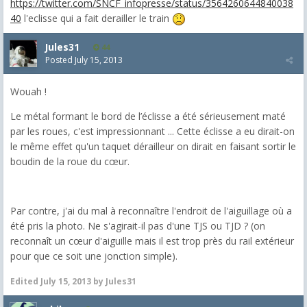
https://twitter.com/SNCF_infopresse/status/3564260644840038
40
l'eclisse qui a fait derailler le train
Jules31
44
Posted
July 15, 2013
Wouah !
Le métal formant le bord de l’éclisse a été sérieusement maté
par les roues, c'est impressionnant ... Cette éclisse a eu dirait-on
le même effet qu'un taquet dérailleur on dirait en faisant sortir le
boudin de la roue du cœur.
Par contre, j'ai du mal à reconnaître l'endroit de l'aiguillage où a
été pris la photo. Ne s'agirait-il pas d'une TJS ou TJD ? (on
reconnaît un cœur d'aiguille mais il est trop près du rail extérieur
pour que ce soit une jonction simple).
Edited
July 15, 2013
by Jules31