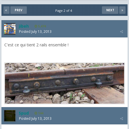
PREV
NEXT
Page 2 of 4
jibeh
5,474
Posted
July 13, 2013
C'est ce qui tient 2 rails ensemble !
Spud
144
Posted
July 13, 2013