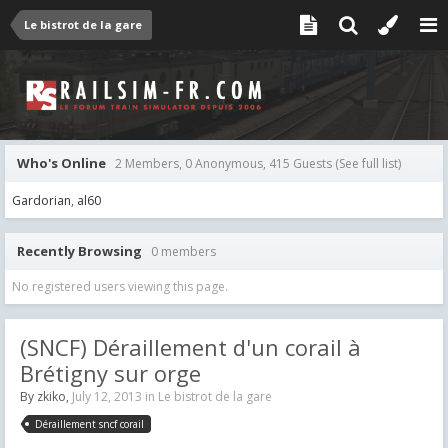
Le bistrot de la gare
Who's Online
2 Members, 0 Anonymous, 415 Guests
(See full list)
Gardorian
al60
Recently Browsing
0 members
No registered users viewing this page.
(SNCF) Déraillement d'un corail à
Brétigny sur orge
By
zkiko
,
July 12, 2013
in
Le bistrot de la gare
Déraillement sncf corail