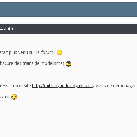
 a dit :
etait plus venu sur le forum !
 obscure des trains (le modelisme)
erressé, mon Site
http://rail-languedoc.dyndns.org
viens de démenager c
payant