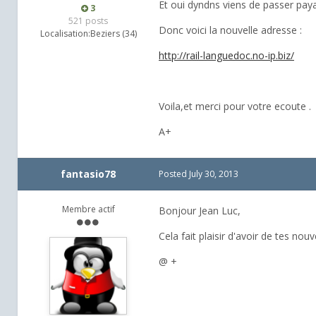
Et oui dyndns viens de passer pay
3
521 posts
Donc voici la nouvelle adresse :
Localisation:
Beziers (34)
http://rail-languedoc.no-ip.biz/
Voila,et merci pour votre ecoute .
A+
fantasio78
Posted
July 30, 2013
Membre actif
Bonjour Jean Luc,
Cela fait plaisir d'avoir de tes nouv
@ +