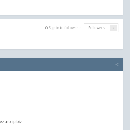
Sign in to follow this
Followers
2
 .no-ip.biz.