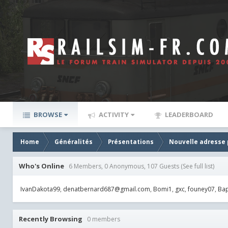
BROWSE
ACTIVITY
LEADERBOARD
Home
Généralités
Présentations
Nouvelle adresse 
Who's Online
6 Members, 0 Anonymous, 107 Guests
(See full list)
IvanDakota99
denatbernard687@gmail.com
Bomi1
gxc
founey07
Bap
Recently Browsing
0 members