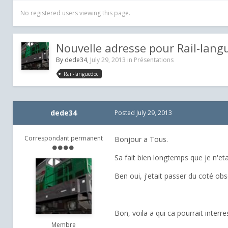
No registered users viewing this page.
Nouvelle adresse pour Rail-lang
By
dede34
,
July 29, 2013
in
Présentations
Rail-languedoc
dede34
Posted
July 29, 2013
Correspondant permanent
Bonjour a Tous.
Sa fait bien longtemps que je n'eta
Ben oui, j'etait passer du coté ob
Bon, voila a qui ca pourrait interr
Membre