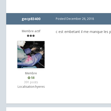
gecp83400
Posted
December 26, 2018
Membre actif
c est embetant il me manque les pa
Membre
58
391 posts
Localisation:
hyeres