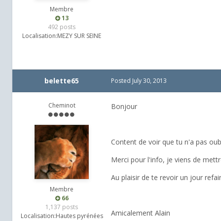
Membre
13
492 posts
Localisation:
MEZY SUR SEINE
belette65
Posted
July 30, 2013
Cheminot
Bonjour
Content de voir que tu n'a pas oubl
Merci pour l'info, je viens de met
Au plaisir de te revoir un jour refa
Membre
66
1,137 posts
Amicalement Alain
Localisation:
Hautes pyrénées