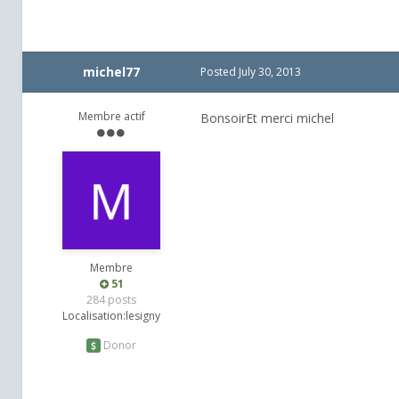
michel77
Posted
July 30, 2013
Membre actif
BonsoirEt merci michel
Membre
51
284 posts
Localisation:
lesigny
Donor