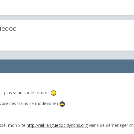
uedoc
it plus venu sur le forum !
scure des trains (le modelisme)
essé, mon Site
http://rail-languedoc.dyndns.org
viens de démenager chez