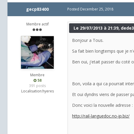
gecp83400
Posted
December 25, 2018
Membre actif
Le 29/07/2013 à 21:39, dede34
Bonjour a Tous.
Sa fait bien longtemps que je n'
Ben oui, j'etait passer du coté
Membre
58
Bon, voila a qui ca pourrait int
391 posts
Localisation:
hyeres
Et oui dyndns viens de passer 
Donc voici la nouvelle adresse :
http://rail-languedoc.no-ip.biz/