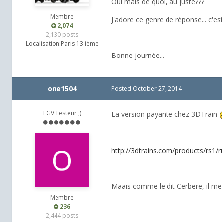
Oui mais de quoi, au juste???
Membre
J'adore ce genre de réponse... c'est 
2,074
2,130 posts
Localisation:
Paris 13 ième
Bonne journée...
one1504
Posted
October 27, 2014
LGV Testeur ;)
La version payante chez 3DTrain
http://3dtrains.com/products/rs1/
Maais comme le dit Cerbere, il me 
Membre
236
2,444 posts