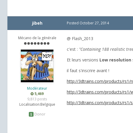
jibeh
Posted
October 27, 2014
Mécano de la générale
@ Flash_2013
c'est :
"Containing 188 realistic tre
Et leurs versions
Low resolution
il faut s'inscrire avant !
http://3dtrains.com/products/rs1/
Modérateur
http://3dtrains.com/products/rs1/
5,469
9,813 posts
http://3dtrains.com/products/rs1/
Localisation:
Belgique
Donor