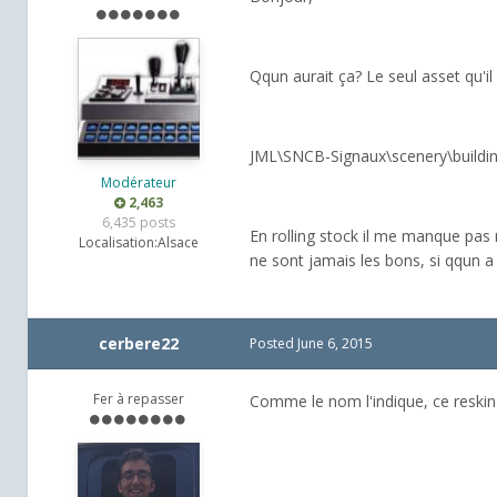
Qqun aurait ça? Le seul asset qu'i
JML\SNCB-Signaux\scenery\buildin
Modérateur
2,463
6,435 posts
En rolling stock il me manque pas 
Localisation:
Alsace
ne sont jamais les bons, si qqun
cerbere22
Posted
June 6, 2015
Fer à repasser
Comme le nom l'indique, ce reskin