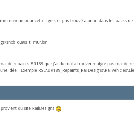
l me manque pour cette ligne, et pas trouvé a priori dans les packs de
gs\sncb_quais_tl_mur.bin
mal de repaints BR189 que j'ai du mal à trouver malgré pas mal de re
 a une idée... Exemple RSC\BR189_Repaints_RailDesigns\RailVehicle
 provient du site RailDesigns