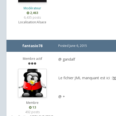
Modérateur
2,463
6,435 posts
Localisation:
Alsace
fantasio78
Posted
June 6, 2015
Membre actif
@ gandalf
Le fichier JML manquant est ici :
h
@ +
Membre
13
492 posts