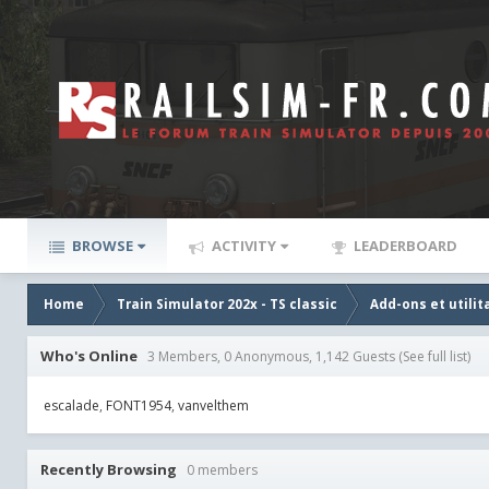
BROWSE
ACTIVITY
LEADERBOARD
Home
Train Simulator 202x - TS classic
Add-ons et utilit
Who's Online
3 Members, 0 Anonymous, 1,142 Guests
(See full list)
escalade
FONT1954
vanvelthem
Recently Browsing
0 members