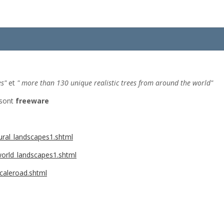
es"
et
" more than 130 unique realistic trees from around the world"
sont
freeware
rural_landscapes1.shtml
world_landscapes1.shtml
scaleroad.shtml