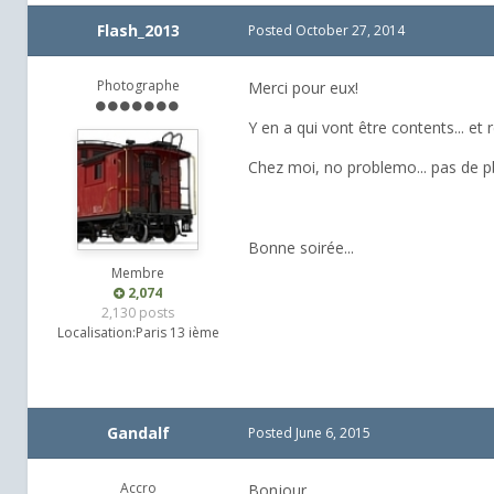
Flash_2013
Posted
October 27, 2014
Photographe
Merci pour eux!
Y en a qui vont être contents... e
Chez moi, no problemo... pas de pb
Bonne soirée...
Membre
2,074
2,130 posts
Localisation:
Paris 13 ième
Gandalf
Posted
June 6, 2015
Accro
Bonjour,