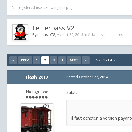
No registered users viewing this page.
Felberpass V2
By
fantasio78
,
August 26, 2013
in
Add-ons et utilitaires
1
2
3
4
Page 2 of 4
PREV
NEXT
Flash_2013
Posted
October 27, 2014
Photographe
Salut,
Il faut acheter la version payant