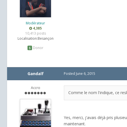
Modérateur
4,385
10,413 posts
Localisation:
Besançon
Donor
Gandalf
Posted
June 6, 2015
Accro
Comme le nom l'indique, ce resk
Yes, merci, j'avais déjà pris plusi
maintenant.