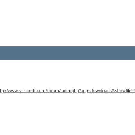
ttp://www.railsim-fr.com/forum/index.php?app=downloads&showfile=