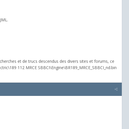
 JML.
cherches et de trucs descendus des divers sites et forums, ce
s\Electric\189 112 MRCE SBBCI\Engine\BR189_MRCE_SBBCI_nd.bin