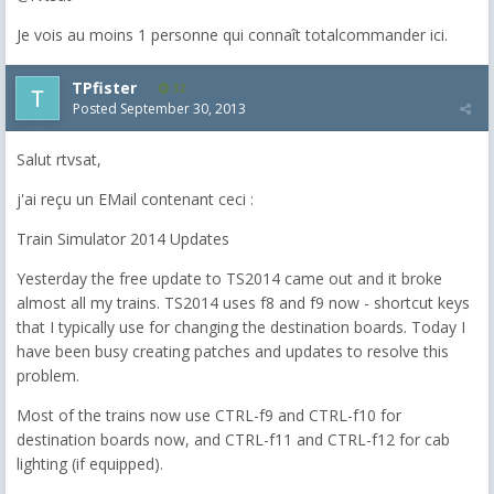
Je vois au moins 1 personne qui connaît totalcommander ici.
TPfister
32
Posted
September 30, 2013
Salut rtvsat,
j'ai reçu un EMail contenant ceci :
Train Simulator 2014 Updates
Yesterday the free update to TS2014 came out and it broke
almost all my trains. TS2014 uses f8 and f9 now - shortcut keys
that I typically use for changing the destination boards. Today I
have been busy creating patches and updates to resolve this
problem.
Most of the trains now use CTRL-f9 and CTRL-f10 for
destination boards now, and CTRL-f11 and CTRL-f12 for cab
lighting (if equipped).