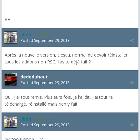
A+
jibeh
5,475
Posted
September 29, 2013
Après la nouvelle version, c'est ± normal de devoir réinstaller
tous les addons non RSC, l'as tu déjà fait ?
dededuhaut
16
Posted
September 29, 2013
Oui, j'ai tout remis. Plusieurs fois. Je l'ai dit, j'ai tout re
téléchargé, réinstallé mais rien y fait.
jibeh
5,475
Posted
September 29, 2013
rw_tools sinon.... ??