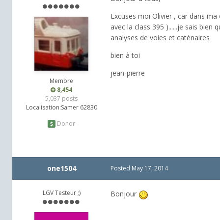
Excuses moi Olivier , car dans ma q
avec la class 395 )......je sais bie
analyses de voies et caténaires
bien à toi
jean-pierre
Membre
8,454
5,037 posts
Localisation:
Samer 62830
Donor
one1504
Posted
May 17, 2014
LGV Testeur ;)
Bonjour