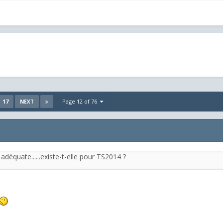
17
Page 12 of 76
NEXT
e adéquate......existe-t-elle pour TS2014 ?