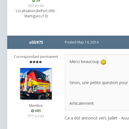
59
603 posts
Localisation:
Belfort (90) -
Martigues (13)
olili975
Posted
May 14, 2014
Correspondant permanent
Merci beaucoup
Sinon, une petite question pour 
Amicalement
Membre
685
915 posts
Ca a été annoncé vers Juillet - Aou