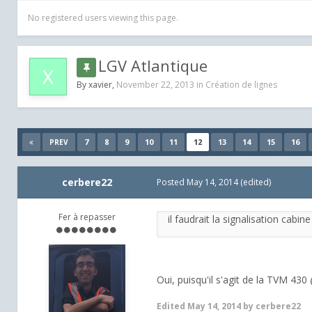
No registered users viewing this page.
LGV Atlantique
By
xavier
,
November 22, 2013
in
Création de lignes
7
8
9
10
11
12
13
14
15
16
PREV
cerbere22
Posted
May 14, 2014
(edited)
Fer à repasser
il faudrait la signalisation cabin
Oui, puisqu'il s'agit de la TVM 430
Edited
May 14, 2014
by cerbere22