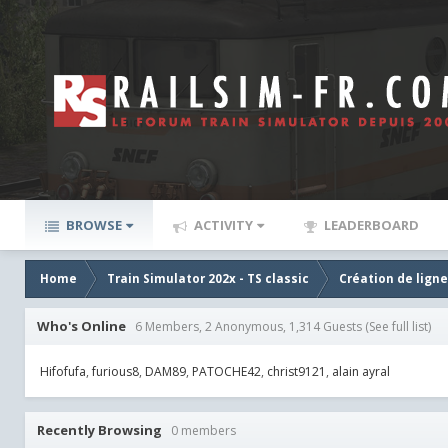
BROWSE
ACTIVITY
LEADERBOARD
Home
Train Simulator 202x - TS classic
Création de lign
Who's Online
6 Members, 2 Anonymous, 1,314 Guests
(See full list)
Hifofufa
furious8
DAM89
PATOCHE42
christ9121
alain ayral
Recently Browsing
0 members