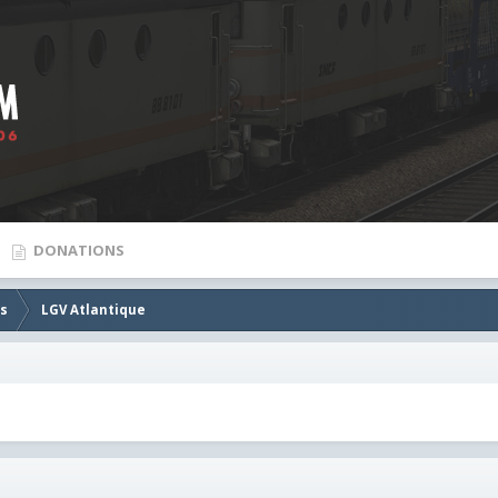
DONATIONS
es
LGV Atlantique