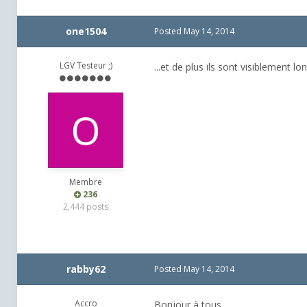
one1504
Posted
May 14, 2014
LGV Testeur ;)
...et de plus ils sont visiblement 
Membre
236
2,444 posts
rabby62
Posted
May 14, 2014
Accro
Bonjour à tous,