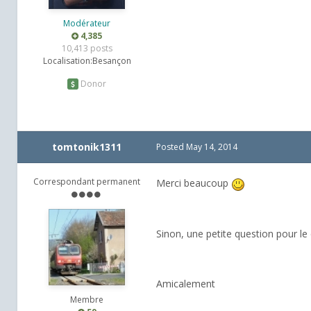
Modérateur
4,385
10,413 posts
Localisation:
Besançon
Donor
tomtonik1311
Posted
May 14, 2014
Correspondant permanent
Merci beaucoup
Sinon, une petite question pour le 
Amicalement
Membre