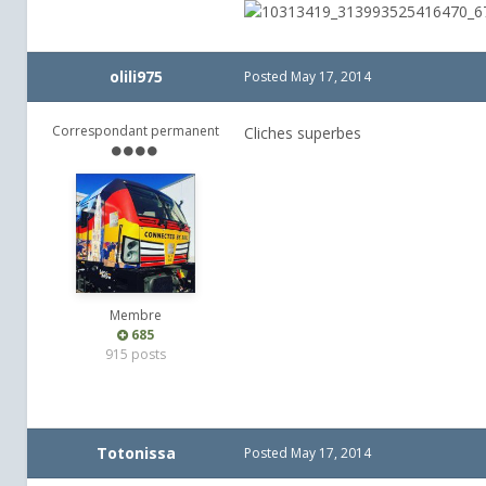
olili975
Posted
May 17, 2014
Correspondant permanent
Cliches superbes
Membre
685
915 posts
Totonissa
Posted
May 17, 2014