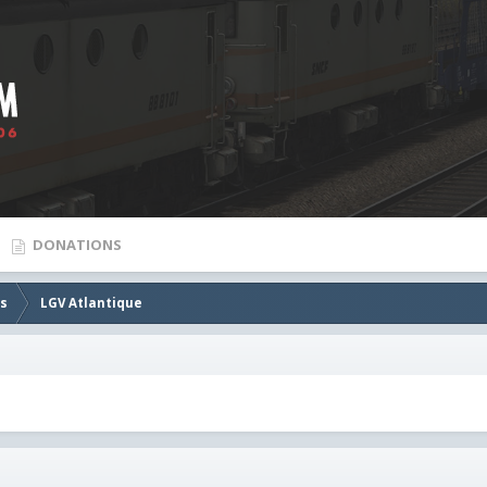
DONATIONS
es
LGV Atlantique