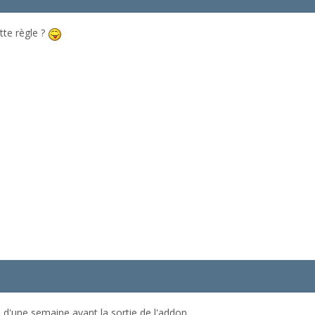
tte règle ?
us d'une semaine avant la sortie de l'addon