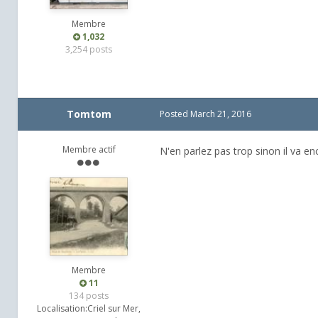
Membre
1,032
3,254 posts
Tomtom
Posted
March 21, 2016
Membre actif
N'en parlez pas trop sinon il va en
Membre
11
134 posts
Localisation:
Criel sur Mer,