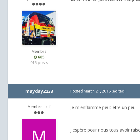
Membre
685
915 posts
mayday2233
Posted
March 21, 2016
(edited)
Membre actif
Je m'enflamme peut être un peu..
J'espère pour nous tous avoir rais