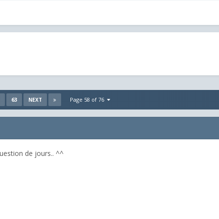
63
Page 58 of 76
NEXT
uestion de jours.. ^^