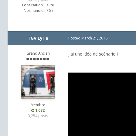
Localisation:
Haute
Normandie ( 76 )
TGV Lyria
Posted
March 21, 2016
Grand Ancien
J'ai une idée de scénario !
Membre
1,032
3,254 posts