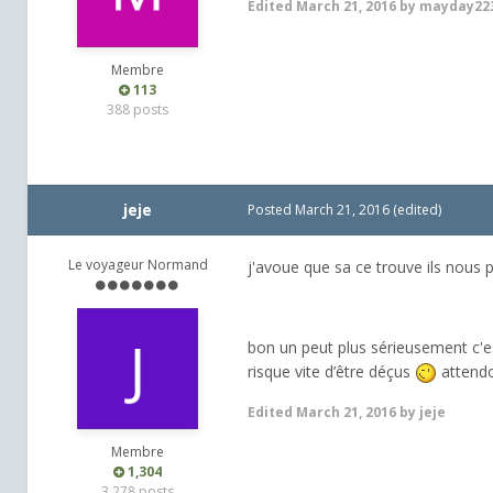
Edited
March 21, 2016
by mayday22
Membre
113
388 posts
jeje
Posted
March 21, 2016
(edited)
Le voyageur Normand
j'avoue que sa ce trouve ils nous p
bon un peut plus sérieusement c'est
risque vite d’être déçus
attendo
Edited
March 21, 2016
by jeje
Membre
1,304
3,278 posts