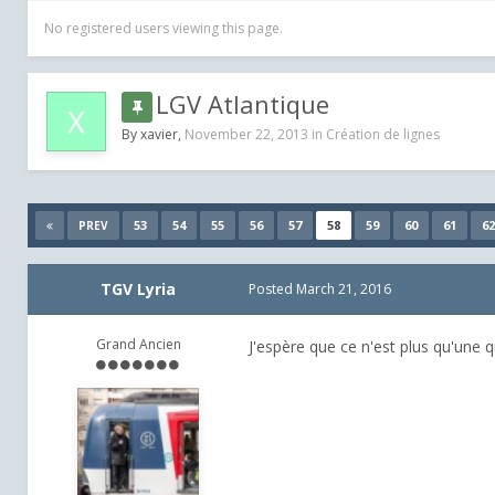
No registered users viewing this page.
LGV Atlantique
By
xavier
,
November 22, 2013
in
Création de lignes
53
54
55
56
57
58
59
60
61
62
PREV
TGV Lyria
Posted
March 21, 2016
Grand Ancien
J'espère que ce n'est plus qu'une q