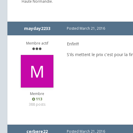
Haute Normandie.
mayday2233
Posted
March 21, 2016
Membre actif
Enfin!!!
S'ils mettent le prix c'est pour la
Membre
113
388 posts
cerbere22
Posted
March 21, 2016