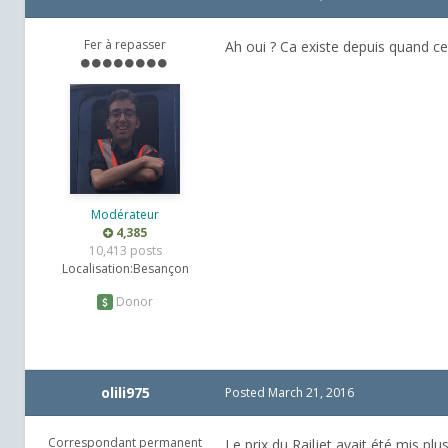
Fer à repasser
Ah oui ? Ca existe depuis quand ce
Modérateur
4,385
10,413 posts
Localisation:
Besançon
Donor
olili975
Posted
March 21, 2016
Correspondant permanent
Le prix du Railjet avait été mis pl