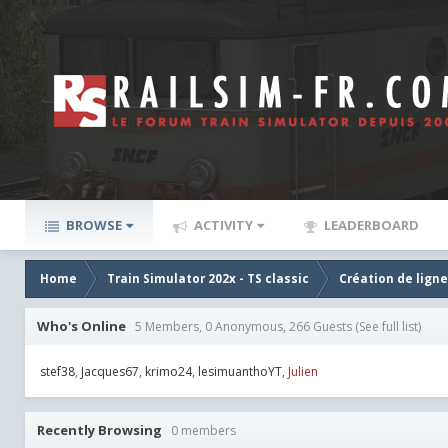
BROWSE
ACTIVITY
LEADERBOARD
Home
Train Simulator 202x - TS classic
Création de lign
Who's Online
5 Members, 0 Anonymous, 266 Guests
(See full list)
stef38
Jacques67
krimo24
lesimuanthoYT
Julien
Recently Browsing
0 members