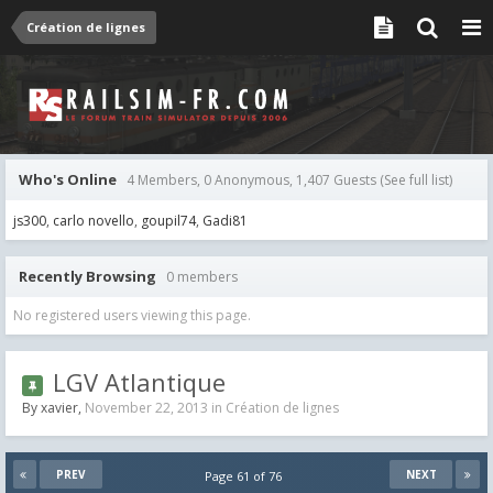
Création de lignes
Who's Online
4 Members, 0 Anonymous, 1,407 Guests
(See full list)
js300
carlo novello
goupil74
Gadi81
Recently Browsing
0 members
No registered users viewing this page.
LGV Atlantique
By
xavier
,
November 22, 2013
in
Création de lignes
PREV
NEXT
Page 61 of 76