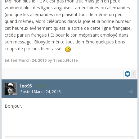
Moi non plus le TGV c'est pas mon truc mais je n'en peux
vraiment plus des lignes anglaises, américaines ou allemandes
(quoique les allemandes me plaisent tout de même un peu
quand même), alors célébrons dans la joie et la bonne humeur
cet heureux événement qu'est la sortie de cette ligne française,
créée par un français ! Et pour le ton méprisant employé dans
son message, Bioxyde mérite tout de même quelques bons
coups de pioches bien tassés
.
Edited
March 24, 2016
by Treno.Notte
2
leo95
178
Posted
March 24, 2016
Bonjour,