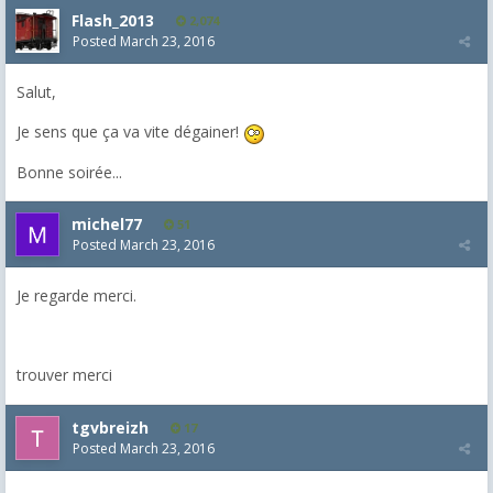
Flash_2013
2,074
Posted
March 23, 2016
Salut,
Je sens que ça va vite dégainer!
Bonne soirée...
michel77
51
Posted
March 23, 2016
Je regarde merci.
trouver merci
tgvbreizh
17
Posted
March 23, 2016