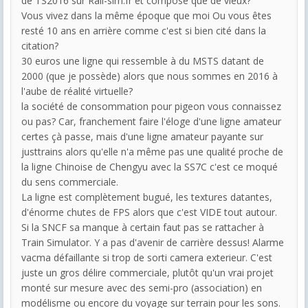
de TS2016 sur Rail-sim.fr et composé que de vieux?
Vous vivez dans la même époque que moi Ou vous êtes
resté 10 ans en arrière comme c'est si bien cité dans la
citation?
30 euros une ligne qui ressemble à du MSTS datant de
2000 (que je possède) alors que nous sommes en 2016 à
l'aube de réalité virtuelle?
la société de consommation pour pigeon vous connaissez
ou pas? Car, franchement faire l'éloge d'une ligne amateur
certes çà passe, mais d'une ligne amateur payante sur
justtrains alors qu'elle n'a même pas une qualité proche de
la ligne Chinoise de Chengyu avec la SS7C c'est ce moqué
du sens commerciale.
La ligne est complètement bugué, les textures datantes,
d'énorme chutes de FPS alors que c'est VIDE tout autour.
Si la SNCF sa manque à certain faut pas se rattacher à
Train Simulator. Y a pas d'avenir de carrière dessus! Alarme
vacma défaillante si trop de sorti camera exterieur. C'est
juste un gros délire commerciale, plutôt qu'un vrai projet
monté sur mesure avec des semi-pro (association) en
modélisme ou encore du voyage sur terrain pour les sons.