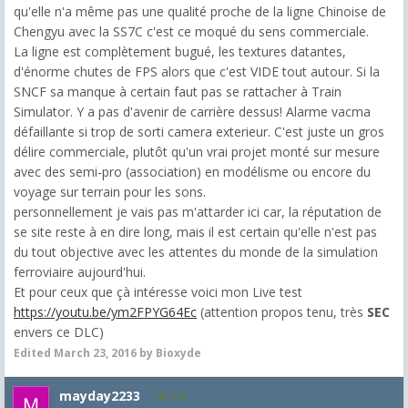
qu'elle n'a même pas une qualité proche de la ligne Chinoise de
Chengyu avec la SS7C c'est ce moqué du sens commerciale.
La ligne est complètement bugué, les textures datantes,
d'énorme chutes de FPS alors que c'est VIDE tout autour. Si la
SNCF sa manque à certain faut pas se rattacher à Train
Simulator. Y a pas d'avenir de carrière dessus! Alarme vacma
défaillante si trop de sorti camera exterieur. C'est juste un gros
délire commerciale, plutôt qu'un vrai projet monté sur mesure
avec des semi-pro (association) en modélisme ou encore du
voyage sur terrain pour les sons.
personnellement je vais pas m'attarder ici car, la réputation de
se site reste à en dire long, mais il est certain qu'elle n'est pas
du tout objective avec les attentes du monde de la simulation
ferroviaire aujourd'hui.
Et pour ceux que çà intéresse voici mon Live test
https://youtu.be/ym2FPYG64Ec
(attention propos tenu, très
SEC
envers ce DLC)
Edited
March 23, 2016
by Bioxyde
mayday2233
113