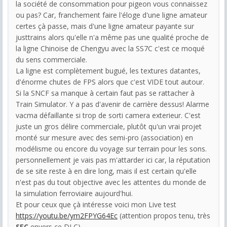
la société de consommation pour pigeon vous connaissez
ou pas? Car, franchement faire l'éloge d'une ligne amateur
certes çà passe, mais d'une ligne amateur payante sur
justtrains alors qu'elle n'a même pas une qualité proche de
la ligne Chinoise de Chengyu avec la SS7C c'est ce moqué
du sens commerciale.
La ligne est complètement bugué, les textures datantes,
d'énorme chutes de FPS alors que c'est VIDE tout autour.
Si la SNCF sa manque à certain faut pas se rattacher à
Train Simulator. Y a pas d'avenir de carrière dessus! Alarme
vacma défaillante si trop de sorti camera exterieur. C'est
juste un gros délire commerciale, plutôt qu'un vrai projet
monté sur mesure avec des semi-pro (association) en
modélisme ou encore du voyage sur terrain pour les sons.
personnellement je vais pas m'attarder ici car, la réputation
de se site reste à en dire long, mais il est certain qu'elle
n'est pas du tout objective avec les attentes du monde de
la simulation ferroviaire aujourd'hui.
Et pour ceux que çà intéresse voici mon Live test
https://youtu.be/ym2FPYG64Ec
(attention propos tenu, très
SEC
envers ce DLC)