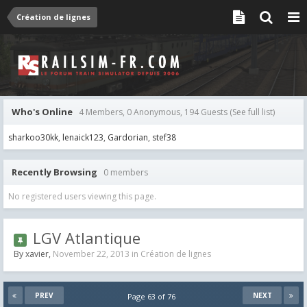
Création de lignes
Who's Online
4 Members, 0 Anonymous, 194 Guests
(See full list)
sharkoo30kk
lenaick123
Gardorian
stef38
Recently Browsing
0 members
No registered users viewing this page.
LGV Atlantique
By
xavier
,
November 22, 2013
in
Création de lignes
PREV
NEXT
Page 63 of 76