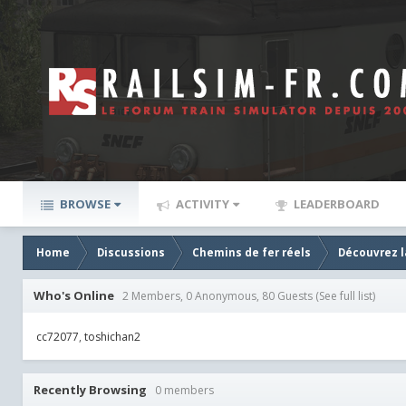
BROWSE
ACTIVITY
LEADERBOARD
Home
Discussions
Chemins de fer réels
Découvrez la
Who's Online
2 Members, 0 Anonymous, 80 Guests
(See full list)
cc72077
toshichan2
Recently Browsing
0 members