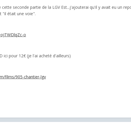
 cette seconde partie de la LGV Est...j'ajouterai qu'il y avait eu un re
"il était une voie".
=oJTWDlqZc-o
ici pour 12€ (je l'ai acheté d'ailleurs)
m/films/905-chantier-lgv