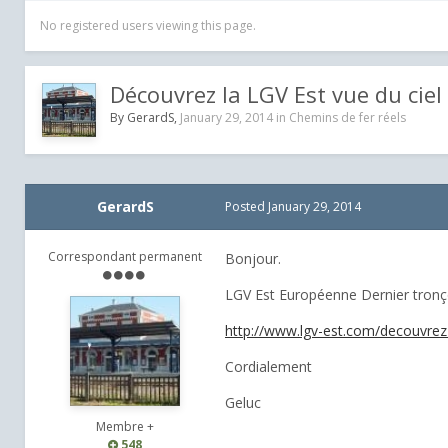
No registered users viewing this page.
Découvrez la LGV Est vue du ciel
By
GerardS
,
January 29, 2014
in
Chemins de fer réels
GerardS
Posted
January 29, 2014
Correspondant permanent
Bonjour.
LGV Est Européenne Dernier tronç
http://www.lgv-est.com/decouvrez-l
Cordialement
Geluc
Membre +
548