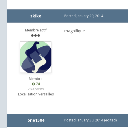
zkiko
Posted
January 29, 2014
Membre actif
magnifique
Membre
74
289 posts
Localisation:
Versailles
one1504
Posted
January 30, 2014
(edited)