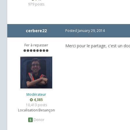
979 posts
cerbere22
Posted
January 29, 2014
Fer à repasser
Merci pour le partage, c'est un d
Modérateur
4,385
10,413 posts
Localisation:
Besançon
Donor