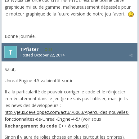
La NVidia Geforce 660 GTX Twin-Frozr est une bonne carte
graphique milieu de gamme, malheureusement dépassée pour
le moteur graphique de la future version de notre jeu favori...
Bonne journée...
TPfister
32
Posted
October 22, 2014
Salut,
Unreal Engine 4.5 va bientôt sortir.
Il a la particularité de pouvoir corriger le code et le réinjecter
immédiatement dans le jeu (je ne sais pas l'utiliser, mais je lis
les news des développeurs :
http://jeux.developpez.com/actu/76063/Apercu-des-nouvelles-
fonctionnalites-de-Unreal-Engine-4-5/
(Voir sous
Rechargement du code C++ à chaud
))
Sinon il y aura de jolies choses en plus (surtout les ombres).