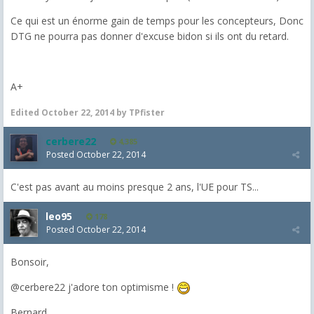
Ce qui est un énorme gain de temps pour les concepteurs, Donc
DTG ne pourra pas donner d'excuse bidon si ils ont du retard.
A+
Edited
October 22, 2014
by TPfister
cerbere22
4,385
Posted
October 22, 2014
C'est pas avant au moins presque 2 ans, l'UE pour TS...
leo95
178
Posted
October 22, 2014
Bonsoir,
@cerbere22 j'adore ton optimisme !
Bernard