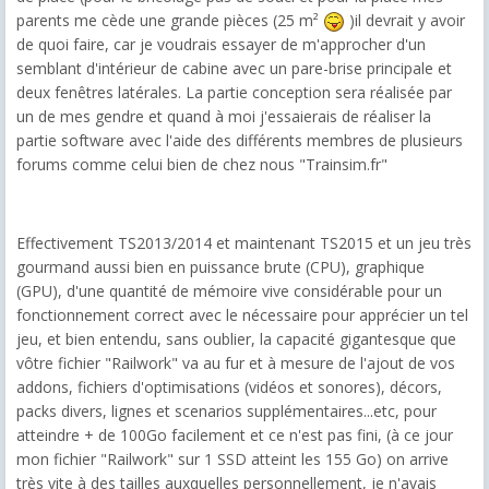
parents me cède une grande pièces (25 m²
)il devrait y avoir
de quoi faire, car je voudrais essayer de m'approcher d'un
semblant d'intérieur de cabine avec un pare-brise principale et
deux fenêtres latérales. La partie conception sera réalisée par
un de mes gendre et quand à moi j'essaierais de réaliser la
partie software avec l'aide des différents membres de plusieurs
forums comme celui bien de chez nous "Trainsim.fr"
Effectivement TS2013/2014 et maintenant TS2015 et un jeu très
gourmand aussi bien en puissance brute (CPU), graphique
(GPU), d'une quantité de mémoire vive considérable pour un
fonctionnement correct avec le nécessaire pour apprécier un tel
jeu, et bien entendu, sans oublier, la capacité gigantesque que
vôtre fichier "Railwork" va au fur et à mesure de l'ajout de vos
addons, fichiers d'optimisations (vidéos et sonores), décors,
packs divers, lignes et scenarios supplémentaires...etc, pour
atteindre + de 100Go facilement et ce n'est pas fini, (à ce jour
mon fichier "Railwork" sur 1 SSD atteint les 155 Go) on arrive
très vite à des tailles auxquelles personnellement, je n'avais