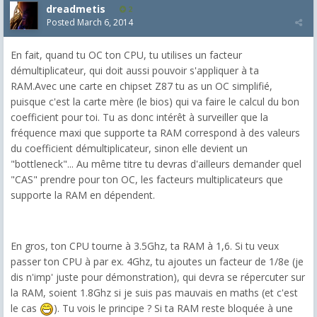
dreadmetis
2
Posted
March 6, 2014
En fait, quand tu OC ton CPU, tu utilises un facteur
démultiplicateur, qui doit aussi pouvoir s'appliquer à ta
RAM.Avec une carte en chipset Z87 tu as un OC simplifié,
puisque c'est la carte mère (le bios) qui va faire le calcul du bon
coefficient pour toi. Tu as donc intérêt à surveiller que la
fréquence maxi que supporte ta RAM correspond à des valeurs
du coefficient démultiplicateur, sinon elle devient un
"bottleneck"... Au même titre tu devras d'ailleurs demander quel
"CAS" prendre pour ton OC, les facteurs multiplicateurs que
supporte la RAM en dépendent.
En gros, ton CPU tourne à 3.5Ghz, ta RAM à 1,6. Si tu veux
passer ton CPU à par ex. 4Ghz, tu ajoutes un facteur de 1/8e (je
dis n'imp' juste pour démonstration), qui devra se répercuter sur
la RAM, soient 1.8Ghz si je suis pas mauvais en maths (et c'est
le cas
). Tu vois le principe ? Si ta RAM reste bloquée à une