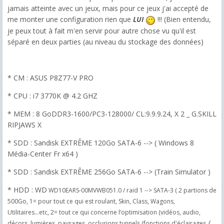
jamais atteinte avec un jeux, mais pour ce jeux j'ai accepté de
me monter une configuration rien que
LUI
!!! (Bien entendu,
je peux tout à fait m'en servir pour autre chose vu qu'il est
séparé en deux parties (au niveau du stockage des données)
* CM : ASUS P8Z77-V PRO
* CPU : i7 3770K @ 4.2 GHZ
* MEM : 8 GoDDR3-1600/PC3-128000/ CL:9.9.9.24, X 2 _ G.SKILL
RIPJAWS X
* SDD : Sandisk EXTRÊME 120Go SATA-6 --> ( Windows 8
Média-Center Fr x64 )
* SDD : Sandisk EXTRÊME 256Go SATA-6 --> (Train Simulator )
* HDD : WD
WD10EARS-00MVWB051.0 / raid 1 --> SATA-3 ( 2 partions de
500Go, 1= pour tout ce qui est roulant, Skin, Class, Wagons,
Utilitaires...etc, 2= tout ce qui concerne l’optimisation (vidéos, audio,
/
décors, lumières, paysages, occlusions tunnels (fonctions d'éclairages