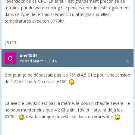
l'overclock de ce CPU. En effet il est grandement préconisé de
refroidir par du watercooling ! Je penses donc investir également
dans ce type de refroidissement. Tu atteignais quelles
températures avec ton 3770k?
Jl3113
one1504
236
Posted
March 7, 2014
Bonjour, je ne dépassais pas les 75° @4.5 GHz pour une tension
de 1.42V et un AIO corsair H100i
Là avec le 3960x c'est pas la même, le bousin chauffe sévère...je
ne peux monter plus que 4.2 Ghz @1.18V et il atteint déjà les
85/90°
il va falloir que j'investisse dans du vrai water