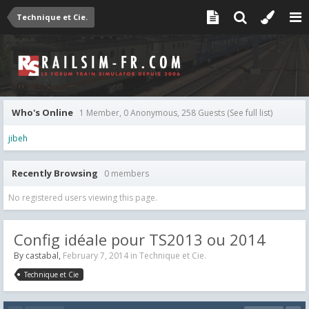
Technique et Cie.
Who's Online
1 Member, 0 Anonymous, 258 Guests
(See full list)
jibeh
Recently Browsing
0 members
No registered users viewing this page.
Config idéale pour TS2013 ou 2014
By
castabal
,
February 7, 2014
in
Technique et Cie.
Technique et Cie