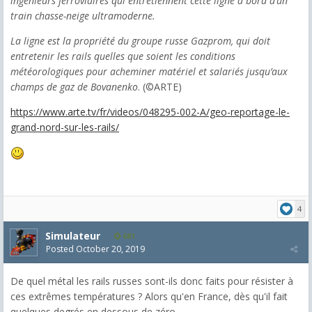
ingénieurs ferroviaires qui entretiennent cette ligne à bord d’un
train chasse-neige ultramoderne.
La ligne est la propriété du groupe russe Gazprom, qui doit
entretenir les rails quelles que soient les conditions
météorologiques pour acheminer matériel et salariés jusqu’aux
champs de gaz de Bovanenko
. (©ARTE)
https://www.arte.tv/fr/videos/048295-002-A/geo-reportage-le-
grand-nord-sur-les-rails/
4
Simulateur
681
Posted
October 20, 2019
De quel métal les rails russes sont-ils donc faits pour résister à
ces extrêmes températures ? Alors qu'en France, dès qu'il fait
quelques degrés en dessous de zéro...