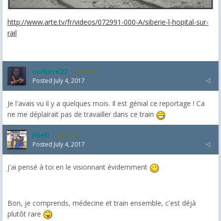
http://www.arte.tv/fr/videos/072991-000-A/siberie-l-hopital-sur-
rail
cerbere22
4,385
Posted
July 4, 2017
Je l'avais vu il y a quelques mois. Il est génial ce reportage ! Ca
ne me déplairait pas de travailler dans ce train
jibeh
5,475
Posted
July 4, 2017
j'ai pensé à toi en le visionnant évidemment
Bon, je comprends, médecine et train ensemble, c'est déjà
plutôt rare