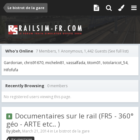
Le bistrot de la gare
Who's Online
7 Members, 1 Anonymous, 1,442 Guests
(See full list)
Gardorian
chris91670
michelin81
vassalfada
titom01
totolaricot_54
Hifofufa
Recently Browsing
0 members
No registered users viewing this page.
Documentaires sur le rail (FR5 - 360°
géo - ARTE etc.. )
By
jibeh
,
March 21, 2014
in
Le bistrot de la gare
documentaires