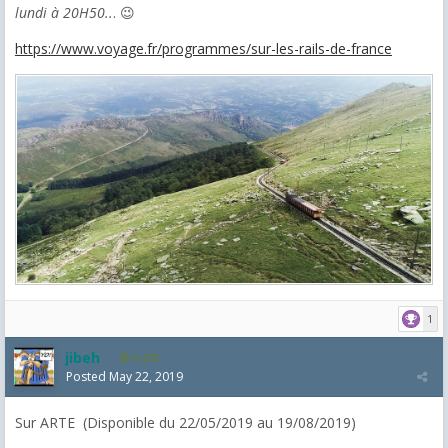
lundi à 20H50..
. 😉
https://www.voyage.fr/programmes/sur-les-rails-de-france
1
jibeh
5,475
Posted
May 22, 2019
Sur ARTE (Disponible du 22/05/2019 au 19/08/2019)