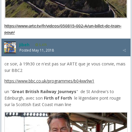
https://www.arte.tv/fr/videos/050815-002-A/un-billet-de-train-
pour/
jibeh
5,475
Posted
May 11, 2018
ce soir, à 19h30 ce n'est pas sur ARTE que je vous convie, mais
sur BBC2
https://www.bbc.co.uk/programmes/b04xw9w1
un "
Great British Railway Journeys
" de St Andrew's to
Edinburgh, avec son
Firth of Forth
le légendaire pont rouge
sur la
Scottish East Coast main line