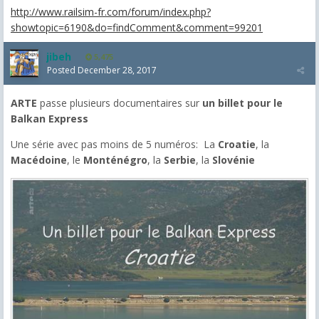
http://www.railsim-fr.com/forum/index.php?
showtopic=6190&do=findComment&comment=99201
jibeh
5,475
Posted
December 28, 2017
ARTE
passe plusieurs documentaires sur
un billet pour le
Balkan Express
Une série avec pas moins de 5 numéros: La
Croatie
, la
Macédoine
, le
Monténégro
, la
Serbie
, la
Slovénie