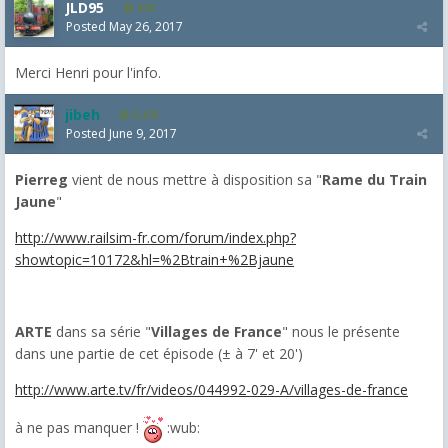
JLD95
479
Posted
May 26, 2017
Merci Henri pour l'info.
jibeh
5,475
Posted
June 9, 2017
Pierreg
vient de nous mettre à disposition sa "
Rame du Train
Jaune
"
http://www.railsim-fr.com/forum/index.php?
showtopic=10172&hl=%2Btrain+%2Bjaune
ARTE
dans sa série "
Villages de France
" nous le présente
dans une partie de cet épisode (± à 7' et 20')
http://www.arte.tv/fr/videos/044992-029-A/villages-de-france
à ne pas manquer !
:wub: