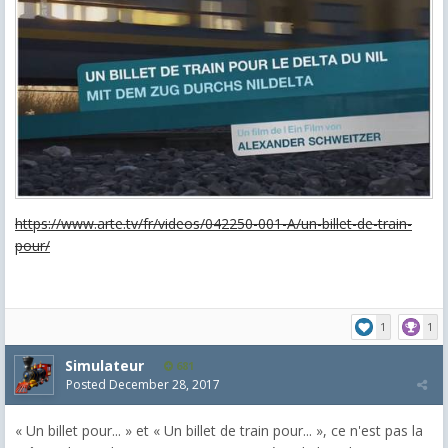
https://www.arte.tv/fr/videos/042250-001-A/un-billet-de-train-
pour/
1
1
Simulateur
681
Posted
December 28, 2017
« Un billet pour... » et « Un billet de train pour... », ce n'est pas la