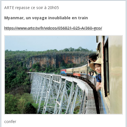
ARTE repasse ce soir à 20h05
Myanmar, un voyage inoubliable en train
https://www.arte.tv/fr/videos/056821-025-A/360-geo/
confer