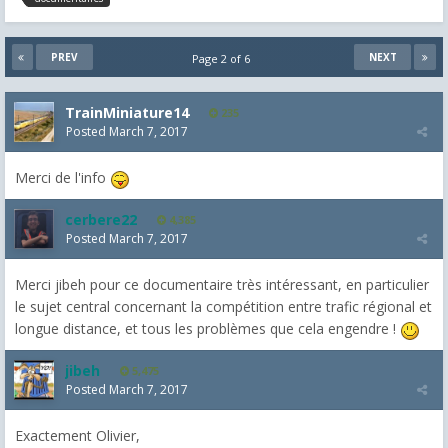
PREV
NEXT
Page 2 of 6
TrainMiniature14
235
Posted
March 7, 2017
Merci de l'info
cerbere22
4,385
Posted
March 7, 2017
Merci jibeh pour ce documentaire très intéressant, en particulier
le sujet central concernant la compétition entre trafic régional et
longue distance, et tous les problèmes que cela engendre !
jibeh
5,475
Posted
March 7, 2017
Exactement Olivier,