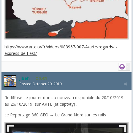
https://www.arte.tv/fr/videos/083967-007-A/arte-regards-l-
express-de-l-est/
1
jibeh
5,475
Posted
October 20, 2019
Rediffusé ce jour et donc à nouveau disponible du 20/10/2019
au 26/10/2019 sur ARTE (et captvty) ,
ce Reportage 360 GEO → Le Grand Nord sur les rails