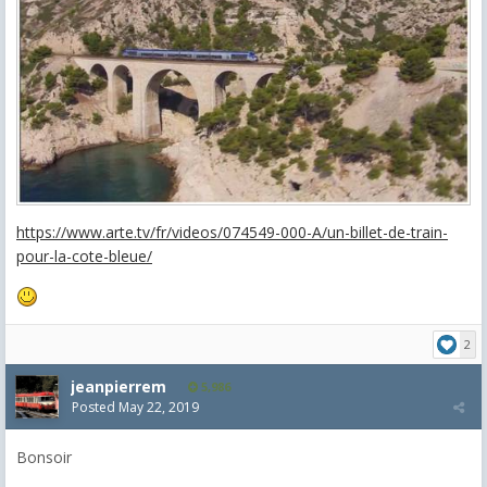
https://www.arte.tv/fr/videos/074549-000-A/un-billet-de-train-
pour-la-cote-bleue/
2
jeanpierrem
5,986
Posted
May 22, 2019
Bonsoir