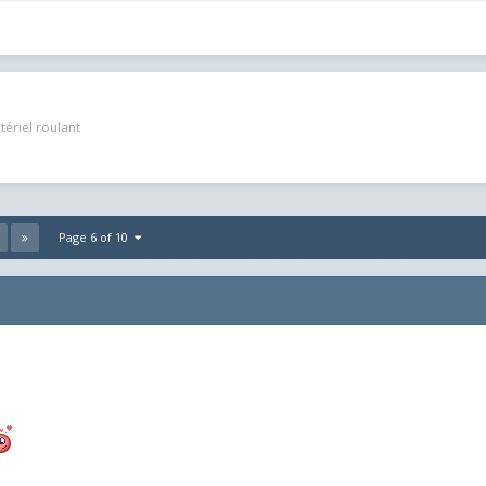
ériel roulant
Page 6 of 10