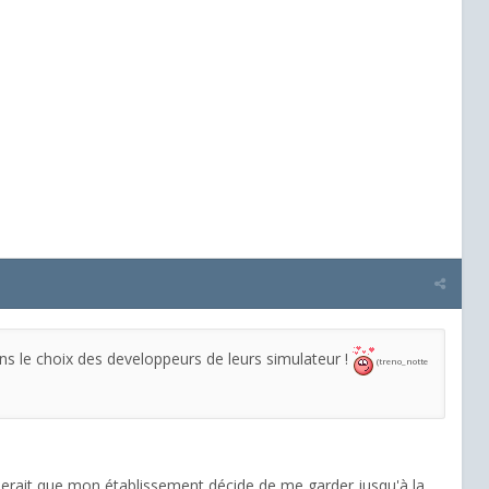
dans le choix des developpeurs de leurs simulateur !
(treno_notte
mblerait que mon établissement décide de me garder jusqu'à la