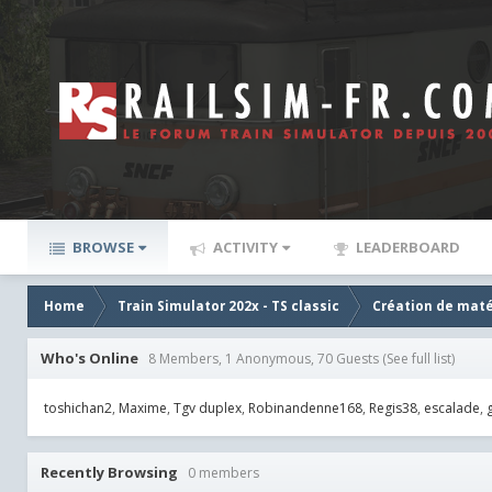
BROWSE
ACTIVITY
LEADERBOARD
Home
Train Simulator 202x - TS classic
Création de maté
Who's Online
8 Members, 1 Anonymous, 70 Guests
(See full list)
toshichan2
Maxime
Tgv duplex
Robinandenne168
Regis38
escalade
Recently Browsing
0 members