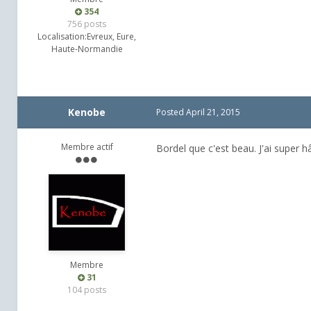
354
756 posts
Localisation:
Evreux, Eure,
Haute-Normandie
Kenobe
Posted
April 21, 2015
Membre actif
Bordel que c'est beau. J'ai super h
Membre
31
104 posts