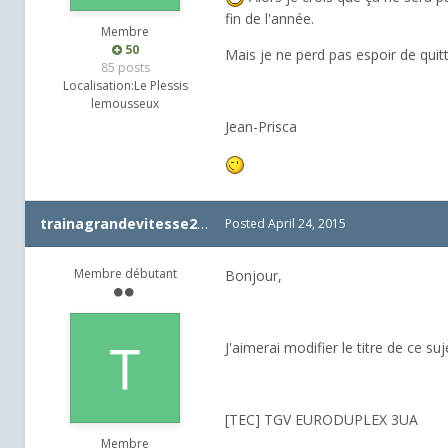
fin de l'année.
Membre
50
Mais je ne perd pas espoir de quitt
85 posts
Localisation:
Le Plessis
lemousseux
Jean-Prisca
trainagrandevitesse2013
Posted
April 24, 2015
Membre débutant
Bonjour,
J'aimerai modifier le titre de ce s
[TEC] TGV EURODUPLEX 3UA
Membre