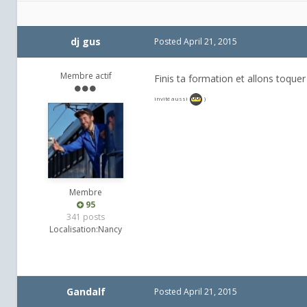
dj gus
Posted
April 21, 2015
Membre actif
Finis ta formation et allons toquer
invité aussi
)
Membre
95
341 posts
Localisation:
Nancy
Gandalf
Posted
April 21, 2015