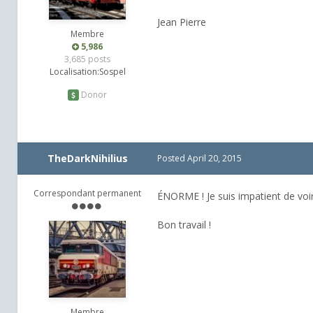
Jean Pierre
Membre
5,986
3,685 posts
Localisation:
Sospel
Donor
TheDarkNihilius
Posted
April 20, 2015
Correspondant permanent
ÉNORME ! Je suis impatient de voir
Bon travail !
Membre