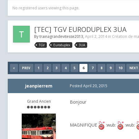
No registered users viewing this page.
[TEC] TGV EURODUPLEX 3UA
By
trainagrandevitesse2013
,
April 2, 2014
in
Création de mat
TGV
Euroduplex
3UA
1
2
3
4
5
6
7
8
9
10
PREV
NEXT
jeanpierrem
Posted
April 20, 2015
Grand Ancien
Bonjour
MAGNIFIQUE
:wub:
:wub: