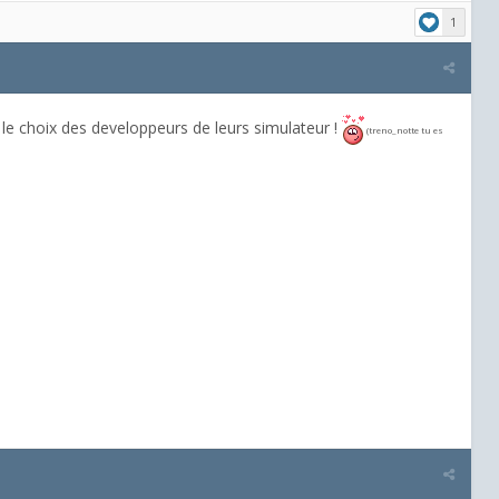
1
s le choix des developpeurs de leurs simulateur !
(treno_notte tu es