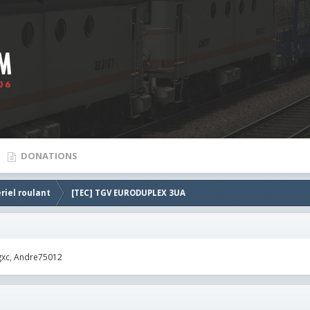
DONATIONS
riel roulant
[TEC] TGV EURODUPLEX 3UA
gxc
Andre75012