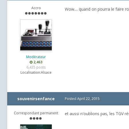
Accro
Wow.... quand on pourra le faire rou
Modérateur
2,463
6,435 posts
Localisation:
Alsace
souvenirsenfance
Posted
April 22, 2015
Correspondant permanent
et aussi n'oublions pas, les TGV