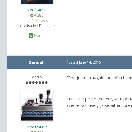
Modérateur
4,385
10,413 posts
Localisation:
Besançon
Donor
Gandalf
Posted
June 14, 2015
Accro
C'est juste... magnifique, effectiv
Juste une petite requête, si tu po
avec le raildriver, ça serait encore
Modérateur