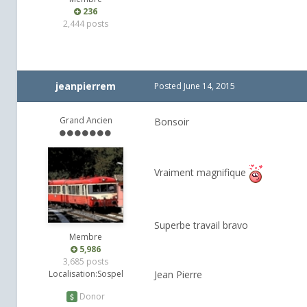
236
2,444 posts
jeanpierrem
Posted
June 14, 2015
Grand Ancien
Bonsoir
Vraiment magnifique
Superbe travail bravo
Membre
5,986
3,685 posts
Localisation:
Sospel
Jean Pierre
Donor