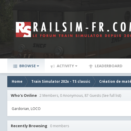
BROWSE
ACTIVITY
LEADERBOARD
Home
Train Simulator 202x - TS classic
Création de maté
Who's Online
2 Members, 0 Anonymous, 87 Guests
(See full list)
Gardorian
LOCO
Recently Browsing
0 members