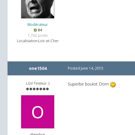
Modérateur
84
1,762 posts
Localisation:
Loir-et-Cher
one1504
Posted
June 14, 2015
LGV Testeur ;)
Superbe boulot Dom
Membre