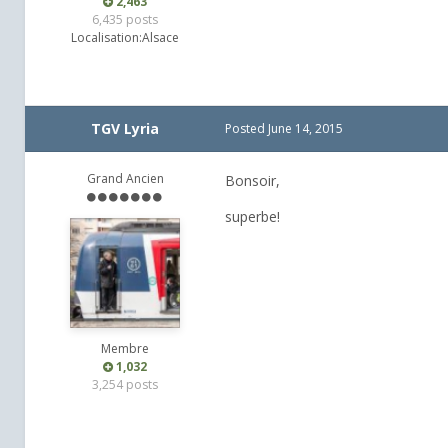
2,463
6,435 posts
Localisation:
Alsace
TGV Lyria
Posted
June 14, 2015
Grand Ancien
Bonsoir,
superbe!
Membre
1,032
3,254 posts