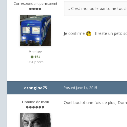
Correspondant permanent
.. C'est moi ou le panto ne touc
Je confirme
. Il reste un petit
Membre
154
981 posts
orangina75
Posted
June 14, 2015
Homme de main
Quel boulot une fois de plus, Dom.