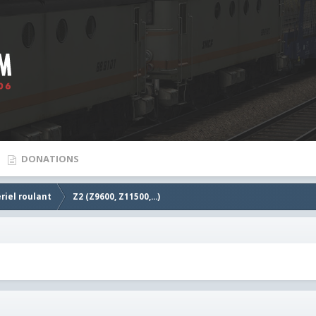
DONATIONS
riel roulant
Z2 (Z9600, Z11500,...)