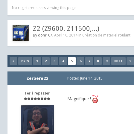
No registered users viewing this page.
Z2 (Z9600, Z11500,...)
By
dom107
,
April 10, 2014
in
Création de matériel roulant
1
2
3
4
5
6
7
8
9
PREV
NEXT
cerbere22
Posted
June 14, 2015
Fer à repasser
Magnifique !