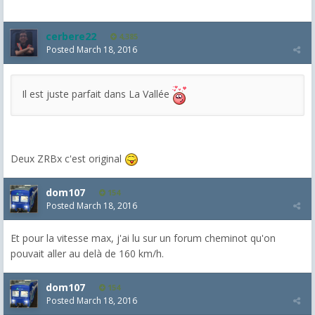
cerbere22
4,385
Posted
March 18, 2016
Il est juste parfait dans La Vallée
Deux ZRBx c'est original
dom107
154
Posted
March 18, 2016
Et pour la vitesse max, j'ai lu sur un forum cheminot qu'on
pouvait aller au delà de 160 km/h.
dom107
154
Posted
March 18, 2016