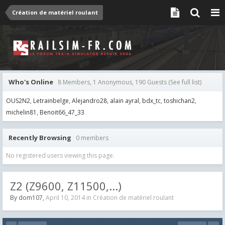
Création de matériel roulant
Who's Online
8 Members, 1 Anonymous, 190 Guests
(See full list)
OUS2N2
Letrainbelge
Alejandro28
alain ayral
bdx_tc
toshichan2
michelin81
Benoit66_47_33
Recently Browsing
0 members
No registered users viewing this page.
Z2 (Z9600, Z11500,...)
By
dom107
,
April 10, 2014
in
Création de matériel roulant