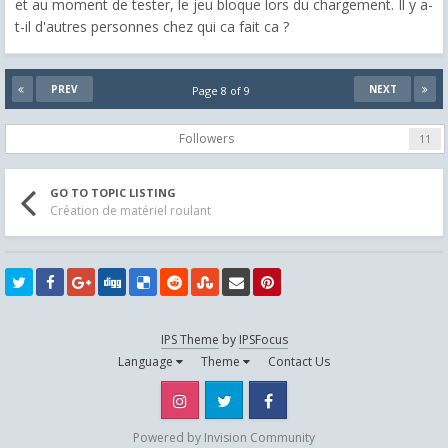
et au moment de tester, le jeu bloque lors du chargement. Il y a-
t-il d'autres personnes chez qui ca fait ca ?
PREV
NEXT
Page 8 of 9
Followers
11
GO TO TOPIC LISTING
Création de matériel roulant
IPS Theme
by
IPSFocus
Language
Theme
Contact Us
Instagram
Twitter
Facebook
Powered by Invision Community