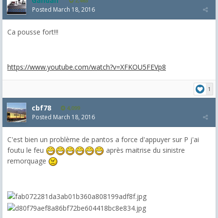
Gandalf
2,463
Posted
March 18, 2016
Ca pousse fort!!!
https://www.youtube.com/watch?v=XFKOU5FEVp8
1
cbf78
4,099
Posted
March 18, 2016
C'est bien un problème de pantos a force d'appuyer sur P j'ai
foutu le feu
après maitrise du sinistre
remorquage