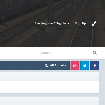
Existing user? Sign In
Sign Up
Instagram
Twitter
Fa
All Activity