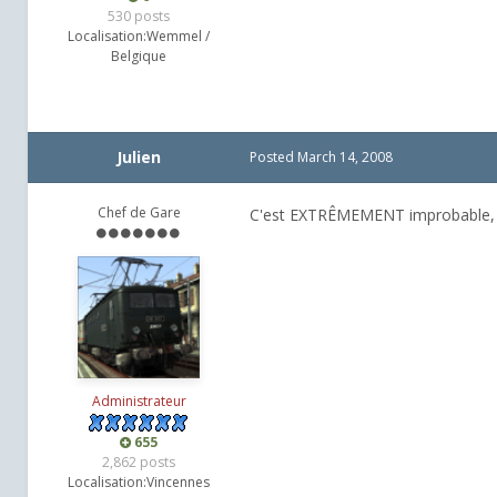
530 posts
Localisation:
Wemmel /
Belgique
Julien
Posted
March 14, 2008
Chef de Gare
C'est EXTRÊMEMENT improbable, je 
Administrateur
655
2,862 posts
Localisation:
Vincennes