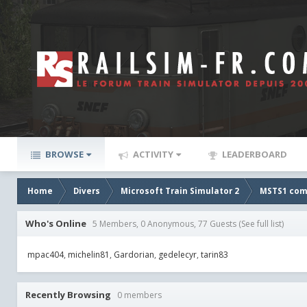
BROWSE
ACTIVITY
LEADERBOARD
Home
Divers
Microsoft Train Simulator 2
MSTS1 comp
Who's Online
5 Members, 0 Anonymous, 77 Guests
(See full list)
mpac404
michelin81
Gardorian
gedelecyr
tarin83
Recently Browsing
0 members