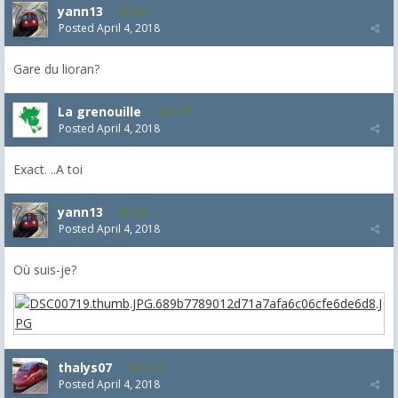
yann13
950
Posted
April 4, 2018
Gare du lioran?
La grenouille
3,271
Posted
April 4, 2018
Exact. ..A toi
yann13
950
Posted
April 4, 2018
Où suis-je?
thalys07
8,173
Posted
April 4, 2018