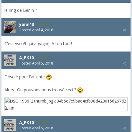
le ring de Berlin ?
yann13
950
Posted
April 4, 2018
C'est vsco9 qui a gagné. A ton tour!
A_PK10
509
Posted
April 5, 2018
Désolé pour l'attente
Alors.. Ou pouvons nous trouvé ceci ?
A_PK10
509
Posted
April 5, 2018