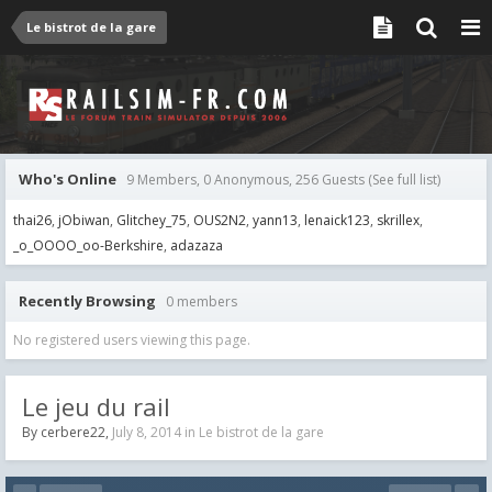
Le bistrot de la gare
Who's Online
9 Members, 0 Anonymous, 256 Guests
(See full list)
thai26
jObiwan
Glitchey_75
OUS2N2
yann13
lenaick123
skrillex
_o_OOOO_oo-Berkshire
adazaza
Recently Browsing
0 members
No registered users viewing this page.
Le jeu du rail
By
cerbere22
,
July 8, 2014
in
Le bistrot de la gare