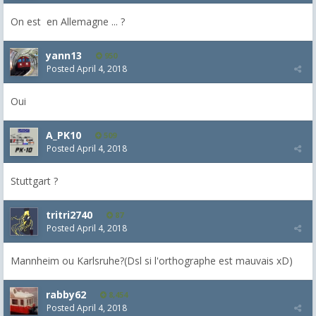
On est en Allemagne ... ?
yann13
950
Posted
April 4, 2018
Oui
A_PK10
509
Posted
April 4, 2018
Stuttgart ?
tritri2740
87
Posted
April 4, 2018
Mannheim ou Karlsruhe?(Dsl si l'orthographe est mauvais xD)
rabby62
8,454
Posted
April 4, 2018