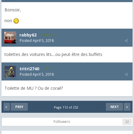
Bonsoir,
non
rabby62
8,454
Posted
April 5, 2018
toilettes des voitures lits....ou peut-être des buffets
tritri2740
87
Posted
April 5, 2018
Toilette de MU ? Ou de corail?
PREV
NEXT
Page 113 of 252
Followers
22