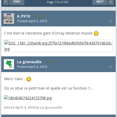
PREV
NEXT
Page 113 of 252
A_PK10
509
Posted
April 3, 2018
C'est bien la l'ancienne gare d'Orsay devenue musée
La grenouille
3,271
Posted
April 4, 2018
Merci Yann ...
Où se situe ce petit train et quelle est sa fonction ?.....
Edited
April 4, 2018
by La grenouille