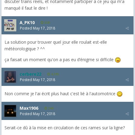
discuter trains réels, et notamment participer à ce jeu qui m'a
manqué il faut le dire !
A_PK10
509
Posted
May 17, 2018
La solution pour trouver quel jour elle roulait est-elle
météorologique ? ^^
ça faisait un moment qu'on a pas eu d’énigme si difficile
cerbere22
4,385
Posted
May 17, 2018
Non comme je l'ai écrit plus haut c'est lié à l'automotrice
Max1906
246
Posted
May 17, 2018
Serait-ce dû à la mise en circulation de ces rames sur la ligne?