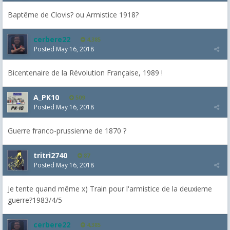
Baptême de Clovis? ou Armistice 1918?
cerbere22
4,385
Posted
May 16, 2018
Bicentenaire de la Révolution Française, 1989 !
A_PK10
509
Posted
May 16, 2018
Guerre franco-prussienne de 1870 ?
tritri2740
87
Posted
May 16, 2018
Je tente quand même x) Train pour l'armistice de la deuxieme
guerre?1983/4/5
cerbere22
4,385