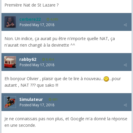
Première Nat de St Lazare ?
cerbere22
4,385
Posted
May 17, 2018
Non. Un indice, ça aurait pu être n'importe quelle NAT, ça
n'aurait rien changé à la devinette ^^
rabby62
8,454
Posted
May 17, 2018
Eh bonjour Olivier , plaisir que de te lire à nouveau...
...pour
autant , NAT ??? que sako !!!
Simulateur
681
Posted
May 17, 2018
Je ne connaissais pas non plus, et Google m'a donné la réponse
en une seconde.