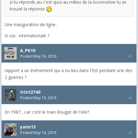
si tu réponds au c'est quoi au milieu de la locomotive tu as
trouvé la réponse
Une inauguration de ligne..
Si oui : internationale ?
A_PK10
509
Posted
May 16, 2018
rapport a un événement qui a eu lieu dans l'Est pendant une des
2 guerres ?
tritri2740
87
Posted
May 16, 2018
En 1987 , car c'est le train Rouget de l'isle?
yann13
950
Posted
May 16, 2018