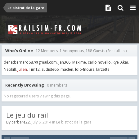
Le bistrot de la gare
Who's Online
12 Members, 1 Anonymous, 188 Guests
(See full list)
denatbernard687@gmail.com
jan366
Maxime
carlo novello
Rye_Akai
Neokill
Julien
Tim12
sudiste66
maclen
lolo4nours
larzette
Recently Browsing
0 members
No registered users viewing this page.
Le jeu du rail
By
cerbere22
,
July 8, 2014
in
Le bistrot de la gare