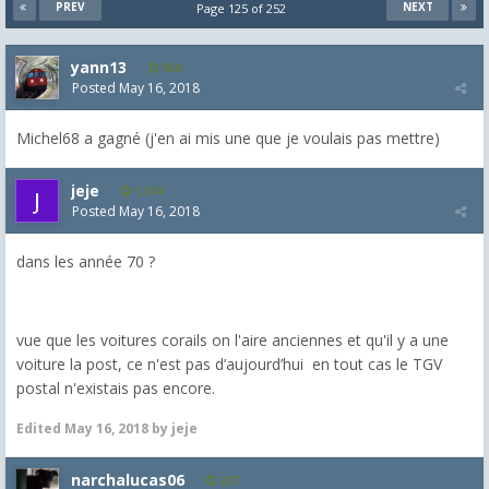
PREV
NEXT
Page 125 of 252
yann13
950
Posted
May 16, 2018
Michel68 a gagné (j'en ai mis une que je voulais pas mettre)
jeje
1,304
Posted
May 16, 2018
dans les année 70 ?
vue que les voitures corails on l'aire anciennes et qu'il y a une
voiture la post, ce n'est pas d’aujourd’hui en tout cas le TGV
postal n'existais pas encore.
Edited
May 16, 2018
by jeje
narchalucas06
287