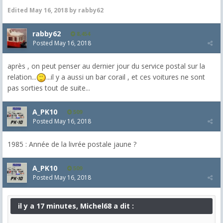
Edited
May 16, 2018
by rabby62
rabby62
8,454
Posted
May 16, 2018
après , on peut penser au dernier jour du service postal sur la
relation...
...il y a aussi un bar corail , et ces voitures ne sont
pas sorties tout de suite...
A_PK10
509
Posted
May 16, 2018
1985 : Année de la livrée postale jaune ?
A_PK10
509
Posted
May 16, 2018
il y a 17 minutes, Michel68 a dit :