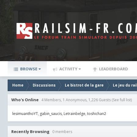
BROWSE
ACTIVITY
LEADERBOARD
Home
Discussions
Le bistrot de la gare
Le jeu du rai
Who's Online
4 Members, 1 Anonymous, 1,226 Guests
(See full list)
lesimuanthoYT
gabin_saucis
Letrainbelge
toshichan2
Recently Browsing
0 members