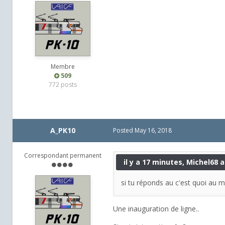
Membre
509
772 posts
A_PK10
Posted
May 16, 2018
Correspondant permanent
il y a 17 minutes, Michel68 a 
si tu réponds au c'est quoi au m
Une inauguration de ligne..