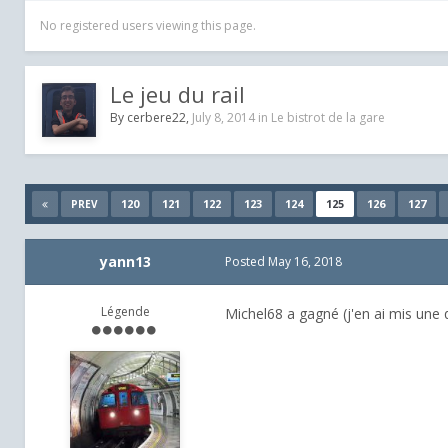
No registered users viewing this page.
Le jeu du rail
By
cerbere22
,
July 8, 2014
in
Le bistrot de la gare
120
121
122
123
124
125
126
127
PREV
yann13
Posted
May 16, 2018
Légende
Michel68 a gagné (j'en ai mis une 