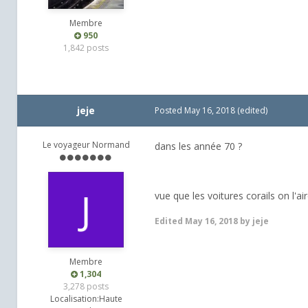
Membre
950
1,842 posts
jeje
Posted
May 16, 2018
(edited)
Le voyageur Normand
dans les année 70 ?
vue que les voitures corails on l'ai
Edited
May 16, 2018
by jeje
Membre
1,304
3,278 posts
Localisation:
Haute