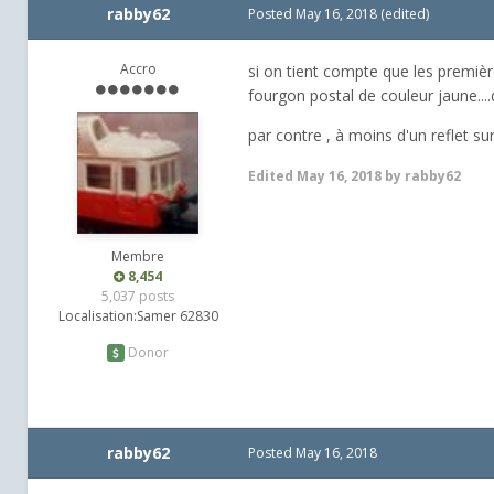
rabby62
Posted
May 16, 2018
(edited)
Accro
si on tient compte que les premièr
fourgon postal de couleur jaune...
par contre , à moins d'un reflet sur
Edited
May 16, 2018
by rabby62
Membre
8,454
5,037 posts
Localisation:
Samer 62830
Donor
rabby62
Posted
May 16, 2018