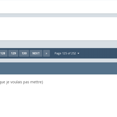
128
129
130
Page 125 of 252
NEXT
que je voulais pas mettre)