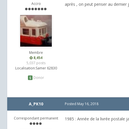
Accro
après , on peut penser au dernier jo
Membre
8,454
5,037 posts
Localisation:
Samer 62830
Donor
A_PK10
Posted
May 16, 2018
Correspondant permanent
1985 : Année de la livrée postale j