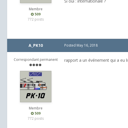
Si oui : internationale ?
Membre
509
772 posts
A_PK10
Posted
May 16, 2018
Correspondant permanent
rapport a un événement qui a eu li
Membre
509
772 posts