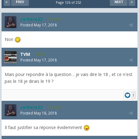
PREV
NEXT
Page 126 of 252
cerbere22
4,385
Posted
May 17, 2018
Non
TVM
232
Posted
May 17, 2018
Mais pour repondre à la question .. je vais dire le 18 , et ce n'est
pas le 18 je dirais le 19 ?
1
cerbere22
4,385
Posted
May 18, 2018
Il faut justifier sa réponse évidemment