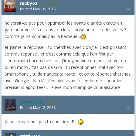
rabby62
8,454
Posted
May 18, 2018
ne serait-ce pas pour optimiser les points d'arrêts exacts en
gare pour voir les écrans , ou le rail posé au milieu des voies ?
comme je ne connais pas la banlieue...
et j'aime la réponse ....tu cherches avec Google...c'est puissant
comme réponse , et c'est comme cela que l'on finit par
s'enfermer chacun chez soi....j'imagine bine un jour , en voiture
ou en moto , t'as pas de GPS , tu réceptionnes mal avec ton
Smartphone , tu demandes ta route , et on te réponds cherches
avec Google....bah là , t'es bien avancé....enfin merci pour les
précisions apportées , j'élève mon champ de connaissance
cerbere22
4,385
Posted
May 18, 2018
Je ne comprends pas ta question JP !