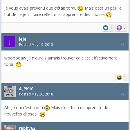
Je vous avais prévenu que c’était tordu
Mais c’est un peu le
but de ce jeu... faire réfléchir et apprendre des choses
1
2
jeje
1,304
Posted
May 19, 2018
woooooaw je n'aurais jamais trouver ça c'est effectivement
tordu
1
A_PK10
509
Posted
May 20, 2018
Ah ça oui c'est tordu
Mais c'est bien d'apprendre de
nouvelles choses !
rabby62
8,454