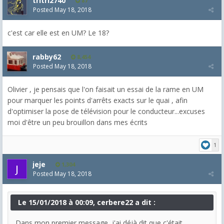
tritri2740
87
Posted
May 18, 2018
c'est car elle est en UM? Le 18?
rabby62
8,454
Posted
May 18, 2018
Olivier , je pensais que l'on faisait un essai de la rame en UM
pour marquer les points d'arrêts exacts sur le quai , afin
d'optimiser la pose de télévision pour le conducteur...excuses
moi d'être un peu brouillon dans mes écrits
1
jeje
1,304
Posted
May 18, 2018
Le 15/01/2018 à 00:09, cerbere22 a dit :
Dans mon premier message, j'ai déjà dit que c'était