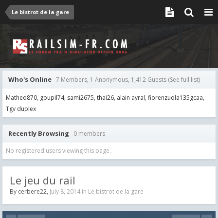
Le bistrot de la gare
Who's Online
7 Members, 1 Anonymous, 1,412 Guests
(See full list)
Matheo870
goupil74
sami2675
thai26
alain ayral
fiorenzuola135gcaa
Tgv duplex
Recently Browsing
0 members
No registered users viewing this page.
Le jeu du rail
By
cerbere22
,
July 8, 2014
in
Le bistrot de la gare