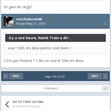
En gare de cergy?
narchalucas06
287
Posted
May 21, 2018
il y a une heure, Naink Train a dit :
sous 1500, les deux pantos sont levés !
C'est pas l'inverse ? 1,5kv un seul et 25kv les deux.
PREV
NEXT
Page 126 of 252
Followers
22
GO TO TOPIC LISTING
Le bistrot de la gare