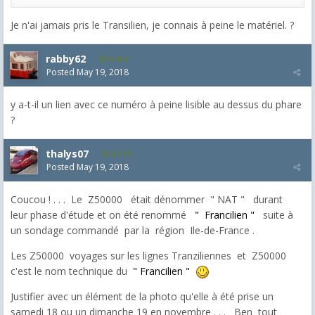
Je n'ai jamais pris le Transilien, je connais à peine le matériel. ?
rabby62
8,454
Posted
May 19, 2018
y a-t-il un lien avec ce numéro à peine lisible au dessus du phare
?
thalys07
8,174
Posted
May 19, 2018
Coucou ! . . . Le Z50000 était dénommer " NAT " durant
leur phase d'étude et on été renommé
" Francilien "
suite à
un sondage commandé par la région Ile-de-France .
Les Z50000 voyages sur les lignes Tranziliennes et Z50000
c'est le nom technique du
" Francilien "
Justifier avec un élément de la photo qu'elle à été prise un
samedi 18 ou un dimanche 19 en novembre . . . Ben tout