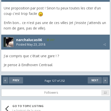
Une proposition par post ! Sinon tu peux toutes les citer d'un
coup c'est trop facile
Enfin bon... ce n'est pas une de ces villes (et j'insiste j'attends un
nom de gare, pas de ville).
narchalucas06
287
Posted
May 23, 2018
J'ai compris que c'était une gare ! ?
Je pense à Eindhoven Centraal.
PREV
NEXT
Page 127 of 252
Followers
22
GO TO TOPIC LISTING
Le bistrot de la gare