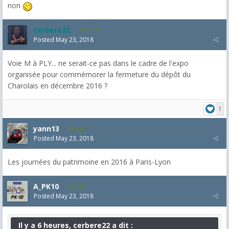
non
cerbere22
4,385
Posted
May 23, 2018
Voie M à PLY... ne serait-ce pas dans le cadre de l'expo
organisée pour commémorer la fermeture du dépôt du
Charolais en décembre 2016 ?
1
yann13
950
Posted
May 23, 2018
Les journées du patrimoine en 2016 à Paris-Lyon
A_PK10
509
Posted
May 23, 2018
Il y a 6 heures, cerbere22 a dit :