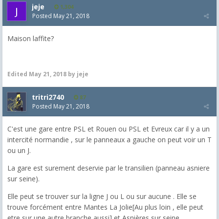
jeje
1,304
Posted
May 21, 2018
Maison laffite?
Edited
May 21, 2018
by jeje
tritri2740
87
Posted
May 21, 2018
C'est une gare entre PSL et Rouen ou PSL et Evreux car il y a un
intercité normandie , sur le panneaux a gauche on peut voir un T
ou un J.
La gare est surement deservie par le transilien (panneau asniere
sur seine).
Elle peut se trouver sur la ligne J ou L ou sur aucune . Elle se
trouve forcément entre Mantes La Jolie[Au plus loin , elle peut
etre sur une autre branche aussi] et Asnières sur seine.