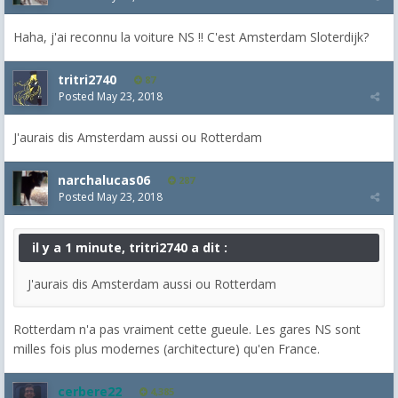
Haha, j'ai reconnu la voiture NS !! C'est Amsterdam Sloterdijk?
tritri2740
87
Posted
May 23, 2018
J'aurais dis Amsterdam aussi ou Rotterdam
narchalucas06
287
Posted
May 23, 2018
il y a 1 minute, tritri2740 a dit :
J'aurais dis Amsterdam aussi ou Rotterdam
Rotterdam n'a pas vraiment cette gueule. Les gares NS sont
milles fois plus modernes (architecture) qu'en France.
cerbere22
4,385