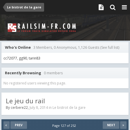
Le bistrot de la gare
Who's Online
3 Members, 0 Anonymous, 1,126 Guests
(See full list)
cc72077
gg90
tarin83
Recently Browsing
0 members
No registered users viewing this page.
Le jeu du rail
By
cerbere22
,
July 8, 2014
in
Le bistrot de la gare
PREV
NEXT
Page 127 of 252