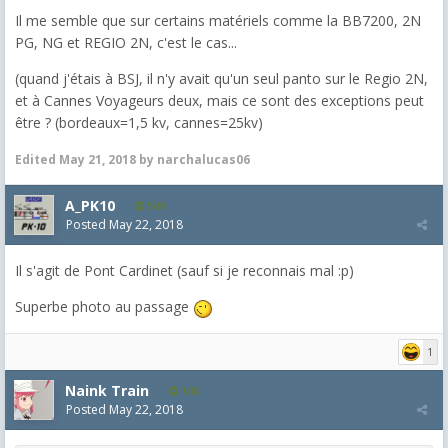
Il me semble que sur certains matériels comme la BB7200, 2N
PG, NG et REGIO 2N, c'est le cas...
(quand j'étais à BSJ, il n'y avait qu'un seul panto sur le Regio 2N,
et à Cannes Voyageurs deux, mais ce sont des exceptions peut
être ? (bordeaux=1,5 kv, cannes=25kv)
Edited
May 21, 2018
by narchalucas06
A_PK10
509
Posted
May 22, 2018
Il s'agit de Pont Cardinet (sauf si je reconnais mal :p)
Superbe photo au passage
1
Naink Train
108
Posted
May 22, 2018