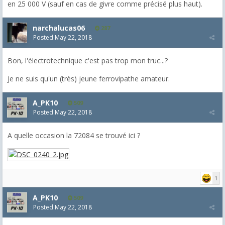
en 25 000 V (sauf en cas de givre comme précisé plus haut).
narchalucas06
287
Posted
May 22, 2018
Bon, l'électrotechnique c'est pas trop mon truc...?
Je ne suis qu'un (très) jeune ferrovipathe amateur.
A_PK10
509
Posted
May 22, 2018
A quelle occasion la 72084 se trouvé ici ?
1
A_PK10
509
Posted
May 22, 2018