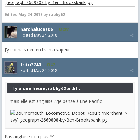
Edited
May 24, 2018
by rabby62
narchalucas06
287
Posted
May 24, 2018
J'y connais rien en train à vapeur...
tritri2740
87
Posted
May 24, 2018
il y a une heure, rabby62 a dit :
mais elle est anglaise ??je pense à une Pacific
Pas anglaise non plus ^^