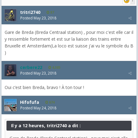
1
tritri2740
87
Posted
May 23, 2018
Gare de Breda (Breda Centraal station) , pour moi c'est elle car il
y ressemble fortement et est sur la liaison des trains entre
Bruxelle et Amsterdam(La loco est suisse j'ai vu le symbole du B
)
cerbere22
4,385
Posted
May 23, 2018
Oui c’est bien Breda, bravo ! À ton tour !
Hifofufa
674
Posted
May 24, 2018
Il y a 12 heures, tritri2740 a dit :