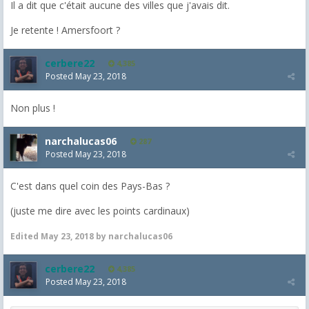
Il a dit que c'était aucune des villes que j'avais dit.
Je retente ! Amersfoort ?
cerbere22
4,385
Posted
May 23, 2018
Non plus !
narchalucas06
287
Posted
May 23, 2018
C'est dans quel coin des Pays-Bas ?
(juste me dire avec les points cardinaux)
Edited
May 23, 2018
by narchalucas06
cerbere22
4,385
Posted
May 23, 2018