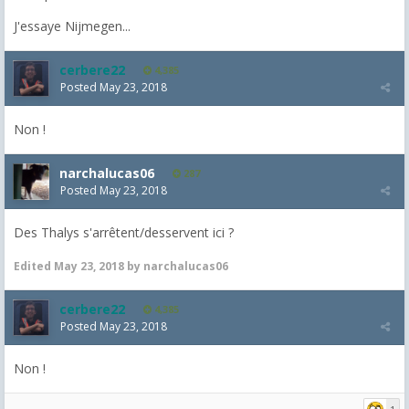
J'essaye Nijmegen...
cerbere22
4,385
Posted
May 23, 2018
Non !
narchalucas06
287
Posted
May 23, 2018
Des Thalys s'arrêtent/desservent ici ?
Edited
May 23, 2018
by narchalucas06
cerbere22
4,385
Posted
May 23, 2018
Non !