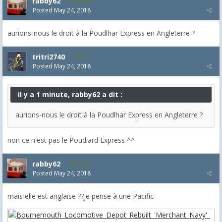
rabby62
8,454
Posted
May 24, 2018
aurions-nous le droit à la Poudlhar Express en Angleterre ?
tritri2740
87
Posted
May 24, 2018
il y a 1 minute, rabby62 a dit :
aurions-nous le droit à la Poudlhar Express en Angleterre ?
non ce n'est pas le Poudlard Express ^^
rabby62
8,454
Posted
May 24, 2018
mais elle est anglaise ??je pense à une Pacific