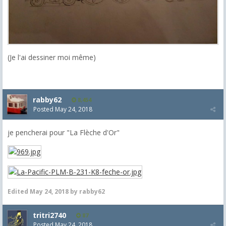
(Je l'ai dessiner moi même)
rabby62
8,454
Posted
May 24, 2018
je pencherai pour "La Flèche d'Or"
Edited
May 24, 2018
by rabby62
tritri2740
87
Posted
May 24, 2018