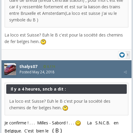
Gare de Breda (Breda Centraal station) , pour moi c'est elle
car il y ressemble fortement et est sur la liaison des trains
entre Bruxelle et Amsterdam(La loco est suisse j'ai vu le
symbole du B )
La loco est Suisse? Euh le B c'est pour la société des chemins
de fer belges hein..
1
thalys07
8,174
Posted
May 24, 2018
Il y a 4 heures, sncb a dit :
La loco est Suisse? Euh le B c'est pour la société des
chemins de fer belges hein..
Je confirme ! . . . Milles - Sabord ! . . .
La
S.N.C.B.
en
(
B )
Belgique.
C'est bien le