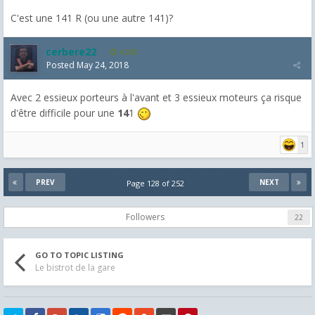
C'est une 141 R (ou une autre 141)?
cerbere22
4,385
Posted
May 24, 2018
Avec 2 essieux porteurs à l'avant et 3 essieux moteurs ça risque
d'être difficile pour une
14
1
1
PREV
NEXT
Page 128 of 252
Followers
22
GO TO TOPIC LISTING
Le bistrot de la gare