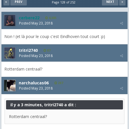
PREV
NEXT
Page 128 of 252
cerbere22
4,385
Posted
May 23, 2018
Non ! (et là pour le coup c'est Eindhoven tout court :p)
tritri2740
87
Posted
May 23, 2018
Rotterdam centraal?
narchalucas06
287
Posted
May 23, 2018
il y a 3 minutes, tritri2740 a dit :
Rotterdam centraal?