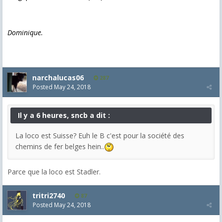
Dominique.
narchalucas06
287
Posted
May 24, 2018
Il y a 6 heures, sncb a dit :
La loco est Suisse? Euh le B c'est pour la société des
chemins de fer belges hein..
Parce que la loco est Stadler.
tritri2740
87
Posted
May 24, 2018